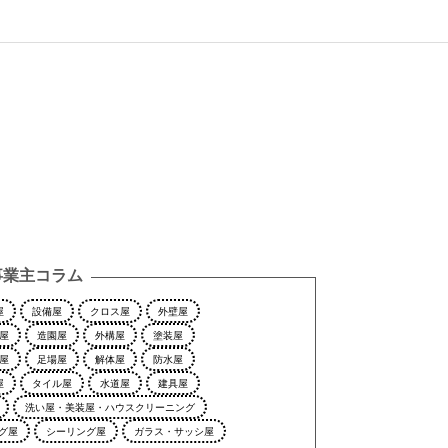
事業主コラム
屋
設備屋
クロス屋
外壁屋
屋
造園屋
外構屋
塗装屋
屋
足場屋
解体屋
防水屋
屋
タイル屋
水道屋
建具屋
洗い屋・美装屋・ハウスクリーニング
グ屋
シーリング屋
ガラス・サッシ屋