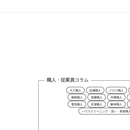
職人・従業員コラム
大工職人
設備職人
クロス職人
屋根職人
造園職人
外構職人
電気職人
足場職人
解体職人
ハウスクリーニング・洗い・美装職