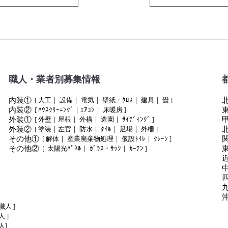
職人・業者別募集情報
内装①
[
大工
|
設備
|
電気
|
壁紙・ｸﾛｽ
|
建具
|
畳
]
内装②
[
ﾊｳｽｸﾘｰﾆﾝｸﾞ
|
ｴｱｺﾝ
|
床暖房
]
外装①
[
外壁
|
屋根
|
外構
|
造園
|
ｻｲﾃﾞｨﾝｸﾞ
]
外装②
[
塗装
|
左官
|
防水
|
ﾀｲﾙ
|
足場
|
外柵
]
その他①
[
解体
|
産業廃棄物処理
|
仮設ﾄｲﾚ
|
ｸﾚｰﾝ
]
その他②
[
太陽光ﾊﾟﾈﾙ
|
ｶﾞﾗｽ・ｻｯｼ
|
ｶｰﾃﾝ
]
職人
]
人
]
人
]