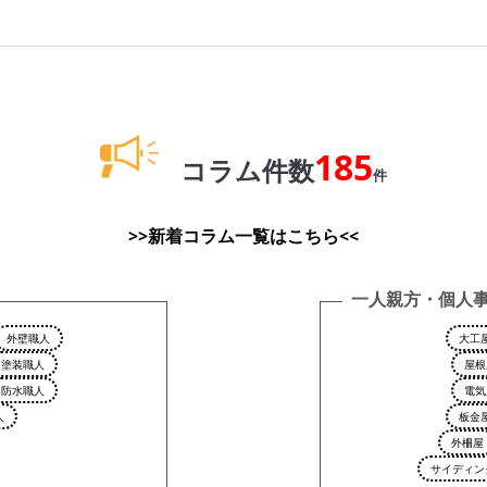
185
コラム件数
件
>>新着コラム一覧はこちら<<
一人親方・個人
外壁職人
大工
塗装職人
屋根
防水職人
電気
人
板金
外柵屋
サイディン