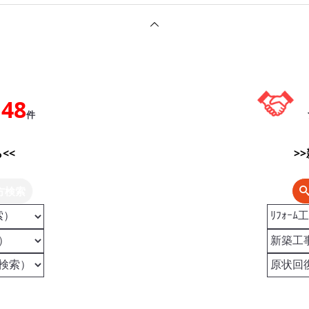
148
件
<<
>
方検索