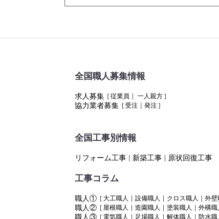
全国職人募集情報
求人募集
[
従業員
|
一人親方
]
協力業者募集
[
受注
|
発注
]
全国工事別情報
リフォーム工事
新築工事
原状回復工事
|
|
工事コラム
職人①
[
大工職人
|
設備職人
|
クロス職人
|
外壁
職人②
[
屋根職人
|
造園職人
|
塗装職人
|
外構職
職人③
[
電気職人
|
足場職人
|
解体職人
|
防水職