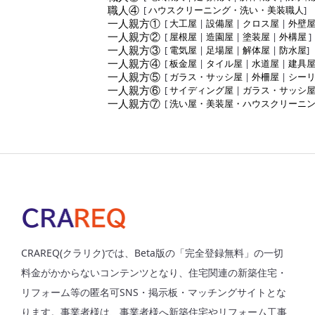
職人④
[
ハウスクリーニング・洗い・美装職人
]
一人親方①
[
大工屋
|
設備屋
|
クロス屋
|
外壁
一人親方②
[
屋根屋
|
造園屋
|
塗装屋
|
外構屋
]
一人親方③
[
電気屋
|
足場屋
|
解体屋
|
防水屋
]
一人親方④
[
板金屋
|
タイル屋
|
水道屋
|
建具
一人親方⑤
[
ガラス・サッシ屋
|
外柵屋
|
シー
一人親方⑥
[
サイディング屋
|
ガラス・サッシ
一人親方⑦
[
洗い屋・美装屋・ハウスクリーニ
CRAREQ(クラリク)では、Beta版の「完全登録無料」の一切
料金がかからないコンテンツとなり、住宅関連の新築住宅・
リフォーム等の匿名可SNS・掲示板・マッチングサイトとな
ります。事業者様は、事業者様へ新築住宅やリフォーム工事