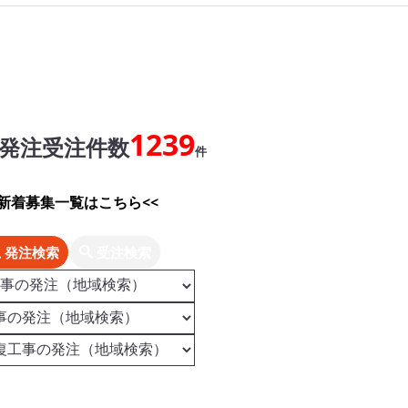
1239
発注受注件数
件
>新着募集一覧はこちら<<
発注検索
受注検索