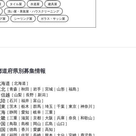
屋
タイル屋
水道屋
建具屋
洗い屋・美装屋・ハウスクリーニング
グ屋
シーリング屋
ガラス・サッシ屋
都道府県別募集情報
北海道
[
北海道
]
東北
[
青森
|
秋田
|
岩手
|
宮城
|
山形
|
福島
]
甲信越
[
山梨
|
長野
|
新潟
]
北陸
[
石川
|
福井
|
富山
]
関東
[
茨木
|
栃木
|
群馬
|
埼玉
|
千葉
|
東京
|
神奈川
]
東海
[
静岡
|
愛知
|
岐阜
|
三重
]
近畿
[
三重
|
滋賀
|
京都
|
大阪
|
兵庫
|
奈良
|
和歌山
]
中国
[
鳥取
|
島根
|
岡山
|
広島
|
山口
]
四国
[
徳島
|
香川
|
愛媛
|
高知
]
九州
[
福岡
|
佐賀
|
長崎
|
熊本
|
大分
|
宮崎
|
鹿児島
]