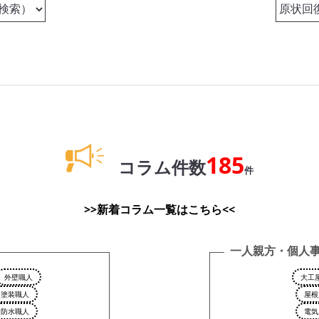
185
コラム件数
件
>>新着コラム一覧はこちら<<
一人親方・個人
外壁職人
大工
塗装職人
屋根
防水職人
電気