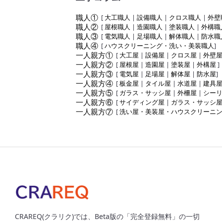
職人①
[
大工職人
|
設備職人
|
クロス職人
|
外壁
職人②
[
屋根職人
|
造園職人
|
塗装職人
|
外構職
職人③
[
電気職人
|
足場職人
|
解体職人
|
防水職
職人④
[
ハウスクリーニング・洗い・美装職人
]
一人親方①
[
大工屋
|
設備屋
|
クロス屋
|
外壁
一人親方②
[
屋根屋
|
造園屋
|
塗装屋
|
外構屋
]
一人親方③
[
電気屋
|
足場屋
|
解体屋
|
防水屋
]
一人親方④
[
板金屋
|
タイル屋
|
水道屋
|
建具
一人親方⑤
[
ガラス・サッシ屋
|
外柵屋
|
シー
一人親方⑥
[
サイディング屋
|
ガラス・サッシ
一人親方⑦
[
洗い屋・美装屋・ハウスクリーニ
CRAREQ(クラリク)では、Beta版の「完全登録無料」の一切