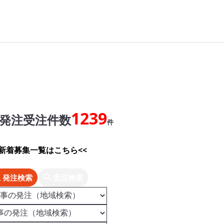
1239
発注受注件数
件
>新着募集一覧はこちら<<
発注検索
受注検索