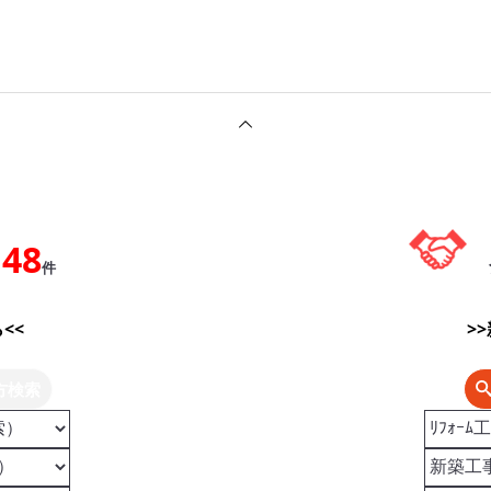
148
件
<<
>
方検索