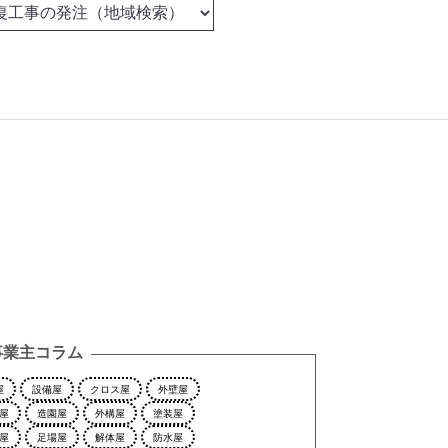
事業主コラム
屋
設備屋
クロス屋
外壁屋
屋
造園屋
外構屋
塗装屋
屋
足場屋
解体屋
防水屋