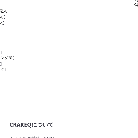
職人
]
人
]
人
]
屋
]
屋
]
リング屋
]
屋
]
ング
]
CRAREQについて