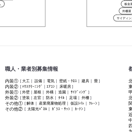
人
板金
外柵屋
サイディン
職人・業者別募集情報
内装①
[
大工
|
設備
|
電気
|
壁紙・ｸﾛｽ
|
建具
|
畳
]
内装②
[
ﾊｳｽｸﾘｰﾆﾝｸﾞ
|
ｴｱｺﾝ
|
床暖房
]
外装①
[
外壁
|
屋根
|
外構
|
造園
|
ｻｲﾃﾞｨﾝｸﾞ
]
外装②
[
塗装
|
左官
|
防水
|
ﾀｲﾙ
|
足場
|
外柵
]
その他①
[
解体
|
産業廃棄物処理
|
仮設ﾄｲﾚ
|
ｸﾚｰﾝ
]
その他②
[
太陽光ﾊﾟﾈﾙ
|
ｶﾞﾗｽ・ｻｯｼ
|
ｶｰﾃﾝ
]