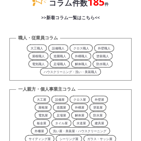
185
コラム件数
件
>>新着コラム一覧はこちら<<
職人・従業員コラム
大工職人
設備職人
クロス職人
外壁職人
屋根職人
造園職人
外構職人
塗装職人
電気職人
足場職人
解体職人
防水職人
ハウスクリーニング・洗い・美装職人
一人親方・個人事業主コラム
大工屋
設備屋
クロス屋
外壁屋
屋根屋
造園屋
外構屋
塗装屋
電気屋
足場屋
解体屋
防水屋
板金屋
タイル屋
水道屋
建具屋
外柵屋
洗い屋・美装屋・ハウスクリーニング
サイディング屋
シーリング屋
ガラス・サッシ屋