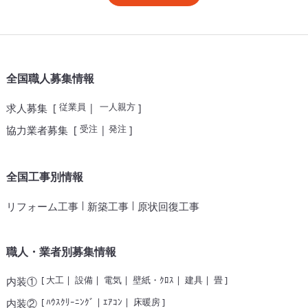
全国職人募集情報
従業員
一人親方
求人募集
[
|
]
受注
発注
協力業者募集
[
|
]
全国工事別情報
|
|
リフォーム工事
新築工事
原状回復工事
職人・業者別募集情報
[
大工
|
設備
|
電気
|
壁紙・ｸﾛｽ
|
建具
|
畳
]
内装①
[
ﾊｳｽｸﾘｰﾆﾝｸﾞ
|
ｴｱｺﾝ
|
床暖房
]
内装②