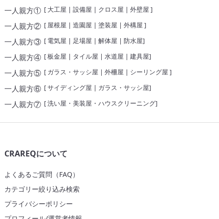
[
大工屋
|
設備屋
|
クロス屋
|
外壁屋
]
一人親方①
[
屋根屋
|
造園屋
|
塗装屋
|
外構屋
]
一人親方②
[
電気屋
|
足場屋
|
解体屋
|
防水屋
]
一人親方③
[
板金屋
|
タイル屋
|
水道屋
|
建具屋
]
一人親方④
[
ガラス・サッシ屋
|
外柵屋
|
シーリング屋
]
一人親方⑤
[
サイディング屋
|
ガラス・サッシ屋
]
一人親方⑥
[
洗い屋・美装屋・ハウスクリーニング
]
一人親方⑦
CRAREQについて
よくあるご質問（FAQ）
カテゴリー絞り込み検索
プライバシーポリシー
プロフィール/運営者情報