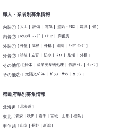
職人・業者別募集情報
[
大工
|
設備
|
電気
|
壁紙・ｸﾛｽ
|
建具
|
畳
]
内装①
[
ﾊｳｽｸﾘｰﾆﾝｸﾞ
|
ｴｱｺﾝ
|
床暖房
]
内装②
[
外壁
|
屋根
|
外構
|
造園
|
ｻｲﾃﾞｨﾝｸﾞ
]
外装①
[
塗装
|
左官
|
防水
|
ﾀｲﾙ
|
足場
|
外柵
]
外装②
[
解体
|
産業廃棄物処理
|
仮設ﾄｲﾚ
|
ｸﾚｰﾝ
]
その他①
[
太陽光ﾊﾟﾈﾙ
|
ｶﾞﾗｽ・ｻｯｼ
|
ｶｰﾃﾝ
]
その他②
都道府県別募集情報
[
北海道
]
北海道
[
青森
|
秋田
|
岩手
|
宮城
|
山形
|
福島
]
東北
[
山梨
|
長野
|
新潟
]
甲信越