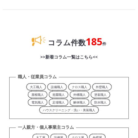
185
コラム件数
件
>>新着コラム一覧はこちら<<
職人・従業員コラム
大工職人
設備職人
クロス職人
外壁職人
屋根職人
造園職人
外構職人
塗装職人
電気職人
足場職人
解体職人
防水職人
ハウスクリーニング・洗い・美装職人
一人親方・個人事業主コラム
大工屋
設備屋
クロス屋
外壁屋