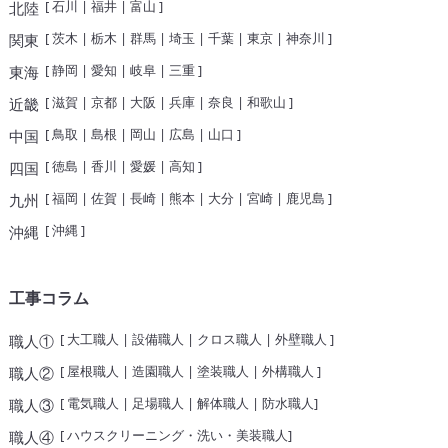
[
石川
|
福井
|
富山
]
北陸
[
茨木
|
栃木
|
群馬
|
埼玉
|
千葉
|
東京
|
神奈川
]
関東
[
静岡
|
愛知
|
岐阜
|
三重
]
東海
[
滋賀
|
京都
|
大阪
|
兵庫
|
奈良
|
和歌山
]
近畿
[
鳥取
|
島根
|
岡山
|
広島
|
山口
]
中国
[
徳島
|
香川
|
愛媛
|
高知
]
四国
[
福岡
|
佐賀
|
長崎
|
熊本
|
大分
|
宮崎
|
鹿児島
]
九州
[
沖縄
]
沖縄
工事コラム
[
大工職人
|
設備職人
|
クロス職人
|
外壁職人
]
職人①
[
屋根職人
|
造園職人
|
塗装職人
|
外構職人
]
職人②
[
電気職人
|
足場職人
|
解体職人
|
防水職人
]
職人③
[
ハウスクリーニング・洗い・美装職人
]
職人④