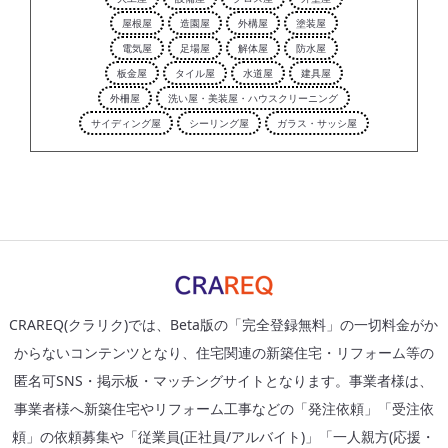
屋根屋
造園屋
外構屋
塗装屋
電気屋
足場屋
解体屋
防水屋
板金屋
タイル屋
水道屋
建具屋
外柵屋
洗い屋・美装屋・ハウスクリーニング
サイディング屋
シーリング屋
ガラス・サッシ屋
CRAREQ(クラリク)では、Beta版の「完全登録無料」の一切料金がか
からないコンテンツとなり、住宅関連の新築住宅・リフォーム等の
匿名可SNS・掲示板・マッチングサイトとなります。事業者様は、
事業者様へ新築住宅やリフォーム工事などの「発注依頼」「受注依
頼」の依頼募集や「従業員(正社員/アルバイト)」「一人親方(応援・