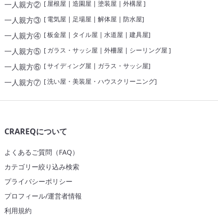
[
屋根屋
|
造園屋
|
塗装屋
|
外構屋
]
一人親方②
[
電気屋
|
足場屋
|
解体屋
|
防水屋
]
一人親方③
[
板金屋
|
タイル屋
|
水道屋
|
建具屋
]
一人親方④
[
ガラス・サッシ屋
|
外柵屋
|
シーリング屋
]
一人親方⑤
[
サイディング屋
|
ガラス・サッシ屋
]
一人親方⑥
[
洗い屋・美装屋・ハウスクリーニング
]
一人親方⑦
CRAREQについて
よくあるご質問（FAQ）
カテゴリー絞り込み検索
プライバシーポリシー
プロフィール/運営者情報
利用規約