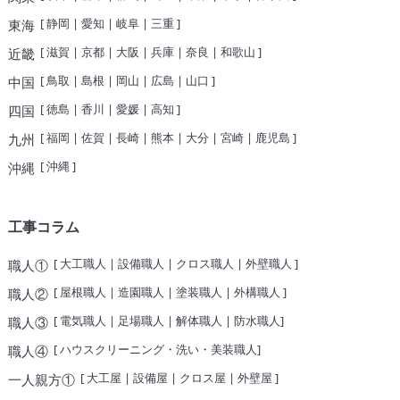
[
静岡
|
愛知
|
岐阜
|
三重
]
東海
[
滋賀
|
京都
|
大阪
|
兵庫
|
奈良
|
和歌山
]
近畿
[
鳥取
|
島根
|
岡山
|
広島
|
山口
]
中国
[
徳島
|
香川
|
愛媛
|
高知
]
四国
[
福岡
|
佐賀
|
長崎
|
熊本
|
大分
|
宮崎
|
鹿児島
]
九州
[
沖縄
]
沖縄
工事コラム
[
大工職人
|
設備職人
|
クロス職人
|
外壁職人
]
職人①
[
屋根職人
|
造園職人
|
塗装職人
|
外構職人
]
職人②
[
電気職人
|
足場職人
|
解体職人
|
防水職人
]
職人③
[
ハウスクリーニング・洗い・美装職人
]
職人④
[
大工屋
|
設備屋
|
クロス屋
|
外壁屋
]
一人親方①