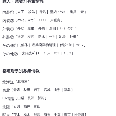
職人・業者別募集情報
[
大工
|
設備
|
電気
|
壁紙・ｸﾛｽ
|
建具
|
畳
]
内装①
[
ﾊｳｽｸﾘｰﾆﾝｸﾞ
|
ｴｱｺﾝ
|
床暖房
]
内装②
[
外壁
|
屋根
|
外構
|
造園
|
ｻｲﾃﾞｨﾝｸﾞ
]
外装①
[
塗装
|
左官
|
防水
|
ﾀｲﾙ
|
足場
|
外柵
]
外装②
[
解体
|
産業廃棄物処理
|
仮設ﾄｲﾚ
|
ｸﾚｰﾝ
]
その他①
[
太陽光ﾊﾟﾈﾙ
|
ｶﾞﾗｽ・ｻｯｼ
|
ｶｰﾃﾝ
]
その他②
都道府県別募集情報
[
北海道
]
北海道
[
青森
|
秋田
|
岩手
|
宮城
|
山形
|
福島
]
東北
[
山梨
|
長野
|
新潟
]
甲信越
[
石川
|
福井
|
富山
]
北陸
[
茨木
|
栃木
|
群馬
|
埼玉
|
千葉
|
東京
|
神奈川
]
関東