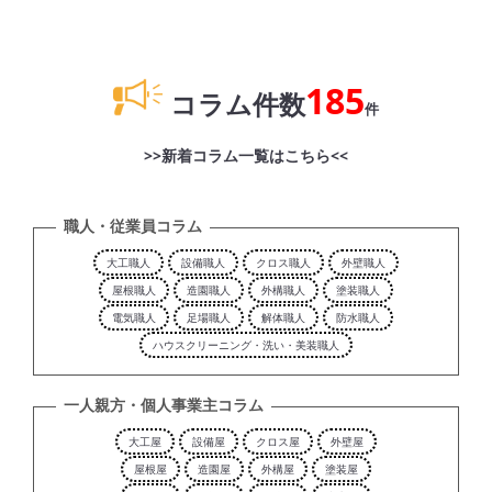
185
コラム件数
件
>>新着コラム一覧はこちら<<
職人・従業員コラム
大工職人
設備職人
クロス職人
外壁職人
屋根職人
造園職人
外構職人
塗装職人
電気職人
足場職人
解体職人
防水職人
ハウスクリーニング・洗い・美装職人
一人親方・個人事業主コラム
大工屋
設備屋
クロス屋
外壁屋
屋根屋
造園屋
外構屋
塗装屋