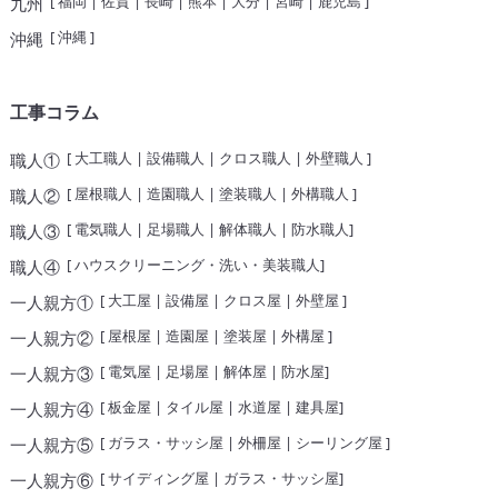
[
福岡
|
佐賀
|
長崎
|
熊本
|
大分
|
宮崎
|
鹿児島
]
九州
[
沖縄
]
沖縄
工事コラム
[
大工職人
|
設備職人
|
クロス職人
|
外壁職人
]
職人①
[
屋根職人
|
造園職人
|
塗装職人
|
外構職人
]
職人②
[
電気職人
|
足場職人
|
解体職人
|
防水職人
]
職人③
[
ハウスクリーニング・洗い・美装職人
]
職人④
[
大工屋
|
設備屋
|
クロス屋
|
外壁屋
]
一人親方①
[
屋根屋
|
造園屋
|
塗装屋
|
外構屋
]
一人親方②
[
電気屋
|
足場屋
|
解体屋
|
防水屋
]
一人親方③
[
板金屋
|
タイル屋
|
水道屋
|
建具屋
]
一人親方④
[
ガラス・サッシ屋
|
外柵屋
|
シーリング屋
]
一人親方⑤
[
サイディング屋
|
ガラス・サッシ屋
]
一人親方⑥