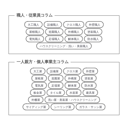
職人・従業員コラム
大工職人
設備職人
クロス職人
外壁職人
屋根職人
造園職人
外構職人
塗装職人
電気職人
足場職人
解体職人
防水職人
ハウスクリーニング・洗い・美装職人
一人親方・個人事業主コラム
大工屋
設備屋
クロス屋
外壁屋
屋根屋
造園屋
外構屋
塗装屋
電気屋
足場屋
解体屋
防水屋
板金屋
タイル屋
水道屋
建具屋
外柵屋
洗い屋・美装屋・ハウスクリーニング
サイディング屋
シーリング屋
ガラス・サッシ屋