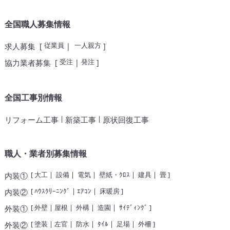
全国職人募集情報
従業員
一人親方
求人募集
[
|
]
受注
発注
協力業者募集
[
|
]
全国工事別情報
|
|
リフォーム工事
新築工事
原状回復工事
職人・業者別募集情報
[
大工
|
設備
|
電気
|
壁紙・ｸﾛｽ
|
建具
|
畳
]
内装①
[
ﾊｳｽｸﾘｰﾆﾝｸﾞ
|
ｴｱｺﾝ
|
床暖房
]
内装②
[
外壁
|
屋根
|
外構
|
造園
|
ｻｲﾃﾞｨﾝｸﾞ
]
外装①
[
塗装
|
左官
|
防水
|
ﾀｲﾙ
|
足場
|
外柵
]
外装②