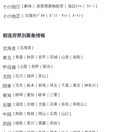
[
解体
|
産業廃棄物処理
|
仮設ﾄｲﾚ
|
ｸﾚｰﾝ
]
その他①
[
太陽光ﾊﾟﾈﾙ
|
ｶﾞﾗｽ・ｻｯｼ
|
ｶｰﾃﾝ
]
その他②
都道府県別募集情報
[
北海道
]
北海道
[
青森
|
秋田
|
岩手
|
宮城
|
山形
|
福島
]
東北
[
山梨
|
長野
|
新潟
]
甲信越
[
石川
|
福井
|
富山
]
北陸
[
茨木
|
栃木
|
群馬
|
埼玉
|
千葉
|
東京
|
神奈川
]
関東
[
静岡
|
愛知
|
岐阜
|
三重
]
東海
[
滋賀
|
京都
|
大阪
|
兵庫
|
奈良
|
和歌山
]
近畿
[
鳥取
|
島根
|
岡山
|
広島
|
山口
]
中国
[
徳島
|
香川
|
愛媛
|
高知
]
四国