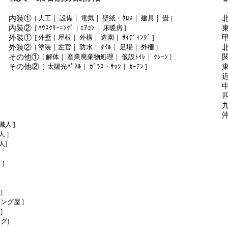
内装①
[
大工
|
設備
|
電気
|
壁紙・ｸﾛｽ
|
建具
|
畳
]
内装②
[
ﾊｳｽｸﾘｰﾆﾝｸﾞ
|
ｴｱｺﾝ
|
床暖房
]
外装①
[
外壁
|
屋根
|
外構
|
造園
|
ｻｲﾃﾞｨﾝｸﾞ
]
外装②
[
塗装
|
左官
|
防水
|
ﾀｲﾙ
|
足場
|
外柵
]
その他①
[
解体
|
産業廃棄物処理
|
仮設ﾄｲﾚ
|
ｸﾚｰﾝ
]
その他②
[
太陽光ﾊﾟﾈﾙ
|
ｶﾞﾗｽ・ｻｯｼ
|
ｶｰﾃﾝ
]
職人
]
人
]
人
]
屋
]
屋
]
リング屋
]
屋
]
ング
]