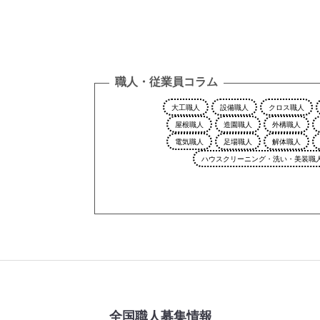
職人・従業員コラム
大工職人
設備職人
クロス職人
屋根職人
造園職人
外構職人
電気職人
足場職人
解体職人
ハウスクリーニング・洗い・美装職
全国職人募集情報