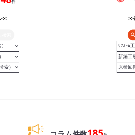
件
<<
>
方検索
185
コラム件数
件