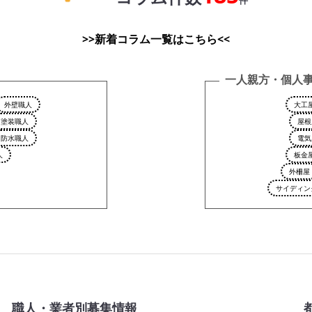
>>新着コラム一覧はこちら<<
一人親方・個人
外壁職人
大工
塗装職人
屋根
防水職人
電気
人
板金
外柵屋
サイディン
職人・業者別募集情報