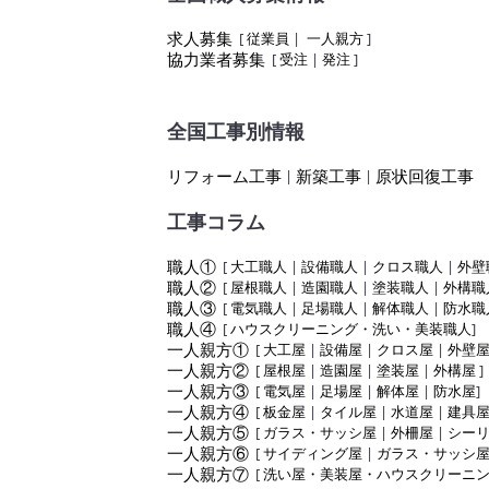
求人募集
[
従業員
|
一人親方
]
協力業者募集
[
受注
|
発注
]
全国工事別情報
リフォーム工事
新築工事
原状回復工事
|
|
工事コラム
職人①
[
大工職人
|
設備職人
|
クロス職人
|
外壁
職人②
[
屋根職人
|
造園職人
|
塗装職人
|
外構職
職人③
[
電気職人
|
足場職人
|
解体職人
|
防水職
職人④
[
ハウスクリーニング・洗い・美装職人
]
一人親方①
[
大工屋
|
設備屋
|
クロス屋
|
外壁
一人親方②
[
屋根屋
|
造園屋
|
塗装屋
|
外構屋
]
一人親方③
[
電気屋
|
足場屋
|
解体屋
|
防水屋
]
一人親方④
[
板金屋
|
タイル屋
|
水道屋
|
建具
一人親方⑤
[
ガラス・サッシ屋
|
外柵屋
|
シー
一人親方⑥
[
サイディング屋
|
ガラス・サッシ
一人親方⑦
[
洗い屋・美装屋・ハウスクリーニ