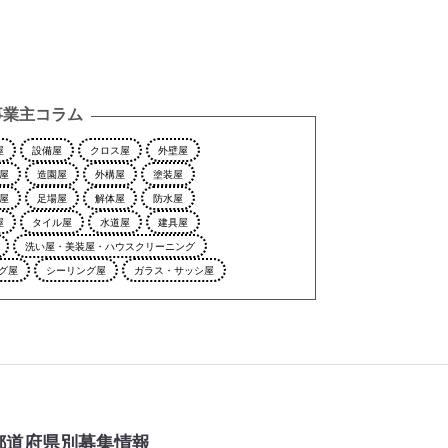
事業主コラム
屋
設備屋
クロス屋
外壁屋
屋
造園屋
外構屋
塗装屋
屋
足場屋
解体屋
防水屋
屋
タイル屋
水道屋
建具屋
洗い屋・美装屋・ハウスクリーニング
グ屋
シーリング屋
ガラス・サッシ屋
都道府県別募集情報