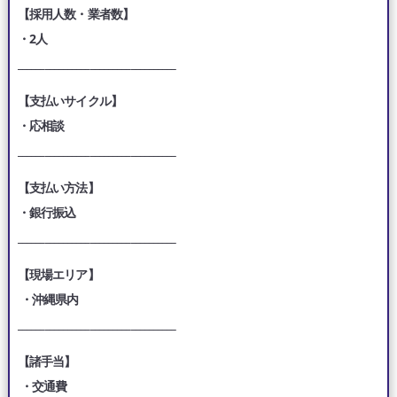
【採用人数・業者数】
・2人
___________________________________
【支払いサイクル】
・応相談
___________________________________
【支払い方法】
・銀行振込
___________________________________
【現場エリア】
・沖縄県内
___________________________________
【諸手当】
・交通費