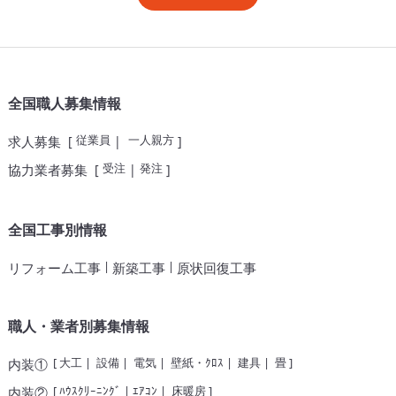
全国職人募集情報
従業員
一人親方
求人募集
[
|
]
受注
発注
協力業者募集
[
|
]
全国工事別情報
|
|
リフォーム工事
新築工事
原状回復工事
職人・業者別募集情報
[
大工
|
設備
|
電気
|
壁紙・ｸﾛｽ
|
建具
|
畳
]
内装①
[
ﾊｳｽｸﾘｰﾆﾝｸﾞ
|
ｴｱｺﾝ
|
床暖房
]
内装②