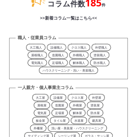
185
コラム件数
件
>>新着コラム一覧はこちら<<
職人・従業員コラム
大工職人
設備職人
クロス職人
外壁職人
屋根職人
造園職人
外構職人
塗装職人
電気職人
足場職人
解体職人
防水職人
ハウスクリーニング・洗い・美装職人
一人親方・個人事業主コラム
大工屋
設備屋
クロス屋
外壁屋
屋根屋
造園屋
外構屋
塗装屋
電気屋
足場屋
解体屋
防水屋
板金屋
タイル屋
水道屋
建具屋
外柵屋
洗い屋・美装屋・ハウスクリーニング
サイディング屋
シーリング屋
ガラス・サッシ屋