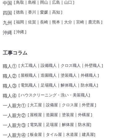
[
鳥取
|
島根
|
岡山
|
広島
|
山口
]
中国
[
徳島
|
香川
|
愛媛
|
高知
]
四国
[
福岡
|
佐賀
|
長崎
|
熊本
|
大分
|
宮崎
|
鹿児島
]
九州
[
沖縄
]
沖縄
工事コラム
[
大工職人
|
設備職人
|
クロス職人
|
外壁職人
]
職人①
[
屋根職人
|
造園職人
|
塗装職人
|
外構職人
]
職人②
[
電気職人
|
足場職人
|
解体職人
|
防水職人
]
職人③
[
ハウスクリーニング・洗い・美装職人
]
職人④
[
大工屋
|
設備屋
|
クロス屋
|
外壁屋
]
一人親方①
[
屋根屋
|
造園屋
|
塗装屋
|
外構屋
]
一人親方②
[
電気屋
|
足場屋
|
解体屋
|
防水屋
]
一人親方③
[
板金屋
|
タイル屋
|
水道屋
|
建具屋
]
一人親方④