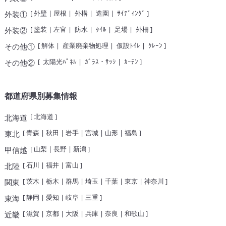
[
外壁
|
屋根
|
外構
|
造園
|
ｻｲﾃﾞｨﾝｸﾞ
]
外装①
[
塗装
|
左官
|
防水
|
ﾀｲﾙ
|
足場
|
外柵
]
外装②
[
解体
|
産業廃棄物処理
|
仮設ﾄｲﾚ
|
ｸﾚｰﾝ
]
その他①
[
太陽光ﾊﾟﾈﾙ
|
ｶﾞﾗｽ・ｻｯｼ
|
ｶｰﾃﾝ
]
その他②
都道府県別募集情報
[
北海道
]
北海道
[
青森
|
秋田
|
岩手
|
宮城
|
山形
|
福島
]
東北
[
山梨
|
長野
|
新潟
]
甲信越
[
石川
|
福井
|
富山
]
北陸
[
茨木
|
栃木
|
群馬
|
埼玉
|
千葉
|
東京
|
神奈川
]
関東
[
静岡
|
愛知
|
岐阜
|
三重
]
東海
[
滋賀
|
京都
|
大阪
|
兵庫
|
奈良
|
和歌山
]
近畿