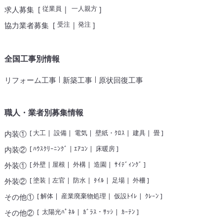
従業員
一人親方
求人募集
[
|
]
受注
発注
協力業者募集
[
|
]
全国工事別情報
|
|
リフォーム工事
新築工事
原状回復工事
職人・業者別募集情報
[
大工
|
設備
|
電気
|
壁紙・ｸﾛｽ
|
建具
|
畳
]
内装①
[
ﾊｳｽｸﾘｰﾆﾝｸﾞ
|
ｴｱｺﾝ
|
床暖房
]
内装②
[
外壁
|
屋根
|
外構
|
造園
|
ｻｲﾃﾞｨﾝｸﾞ
]
外装①
[
塗装
|
左官
|
防水
|
ﾀｲﾙ
|
足場
|
外柵
]
外装②
[
解体
|
産業廃棄物処理
|
仮設ﾄｲﾚ
|
ｸﾚｰﾝ
]
その他①
[
太陽光ﾊﾟﾈﾙ
|
ｶﾞﾗｽ・ｻｯｼ
|
ｶｰﾃﾝ
]
その他②