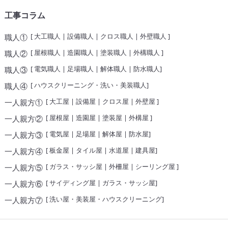
工事コラム
[
大工職人
|
設備職人
|
クロス職人
|
外壁職人
]
職人①
[
屋根職人
|
造園職人
|
塗装職人
|
外構職人
]
職人②
[
電気職人
|
足場職人
|
解体職人
|
防水職人
]
職人③
[
ハウスクリーニング・洗い・美装職人
]
職人④
[
大工屋
|
設備屋
|
クロス屋
|
外壁屋
]
一人親方①
[
屋根屋
|
造園屋
|
塗装屋
|
外構屋
]
一人親方②
[
電気屋
|
足場屋
|
解体屋
|
防水屋
]
一人親方③
[
板金屋
|
タイル屋
|
水道屋
|
建具屋
]
一人親方④
[
ガラス・サッシ屋
|
外柵屋
|
シーリング屋
]
一人親方⑤
[
サイディング屋
|
ガラス・サッシ屋
]
一人親方⑥
[
洗い屋・美装屋・ハウスクリーニング
]
一人親方⑦