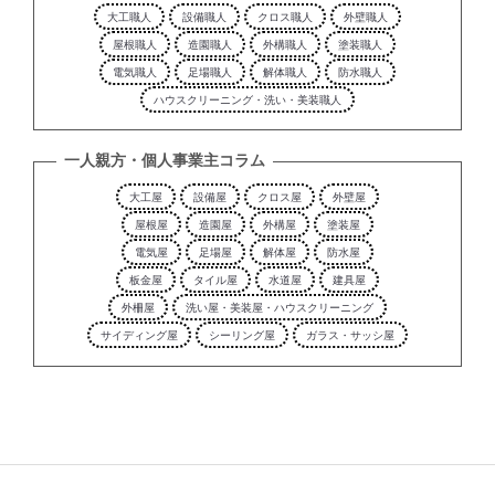
大工職人
設備職人
クロス職人
外壁職人
屋根職人
造園職人
外構職人
塗装職人
電気職人
足場職人
解体職人
防水職人
ハウスクリーニング・洗い・美装職人
一人親方・個人事業主コラム
大工屋
設備屋
クロス屋
外壁屋
屋根屋
造園屋
外構屋
塗装屋
電気屋
足場屋
解体屋
防水屋
板金屋
タイル屋
水道屋
建具屋
外柵屋
洗い屋・美装屋・ハウスクリーニング
サイディング屋
シーリング屋
ガラス・サッシ屋