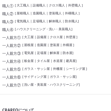
[
大工職人
|
設備職人
|
クロス職人
|
外壁職人
]
職人①
[
屋根職人
|
造園職人
|
塗装職人
|
外構職人
]
職人②
[
電気職人
|
足場職人
|
解体職人
|
防水職人
]
職人③
[
ハウスクリーニング・洗い・美装職人
]
職人④
[
大工屋
|
設備屋
|
クロス屋
|
外壁屋
]
一人親方①
[
屋根屋
|
造園屋
|
塗装屋
|
外構屋
]
一人親方②
[
電気屋
|
足場屋
|
解体屋
|
防水屋
]
一人親方③
[
板金屋
|
タイル屋
|
水道屋
|
建具屋
]
一人親方④
[
ガラス・サッシ屋
|
外柵屋
|
シーリング屋
]
一人親方⑤
[
サイディング屋
|
ガラス・サッシ屋
]
一人親方⑥
[
洗い屋・美装屋・ハウスクリーニング
]
一人親方⑦
CRAREQについて