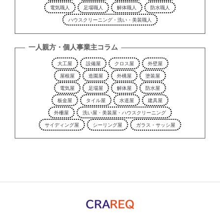
電気職人
足場職人
解体職人
防水職人
ハウスクリーニング・洗い・美装職人
一人親方・個人事業主コラム
大工屋
設備屋
クロス屋
外壁屋
屋根屋
造園屋
外構屋
塗装屋
電気屋
足場屋
解体屋
防水屋
板金屋
タイル屋
水道屋
建具屋
外柵屋
洗い屋・美装屋・ハウスクリーニング
サイディング屋
シーリング屋
ガラス・サッシ屋