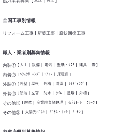
協力業者募集
[
|
]
全国工事別情報
|
|
リフォーム工事
新築工事
原状回復工事
職人・業者別募集情報
[
大工
|
設備
|
電気
|
壁紙・ｸﾛｽ
|
建具
|
畳
]
内装①
[
ﾊｳｽｸﾘｰﾆﾝｸﾞ
|
ｴｱｺﾝ
|
床暖房
]
内装②
[
外壁
|
屋根
|
外構
|
造園
|
ｻｲﾃﾞｨﾝｸﾞ
]
外装①
[
塗装
|
左官
|
防水
|
ﾀｲﾙ
|
足場
|
外柵
]
外装②
[
解体
|
産業廃棄物処理
|
仮設ﾄｲﾚ
|
ｸﾚｰﾝ
]
その他①
[
太陽光ﾊﾟﾈﾙ
|
ｶﾞﾗｽ・ｻｯｼ
|
ｶｰﾃﾝ
]
その他②
都道府県別募集情報