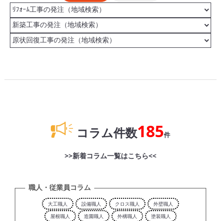
185
コラム件数
件
>>新着コラム一覧はこちら<<
職人・従業員コラム
大工職人
設備職人
クロス職人
外壁職人
屋根職人
造園職人
外構職人
塗装職人