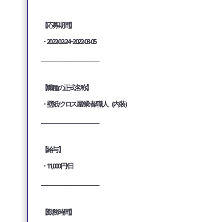
【応募期間】
・2022-02-24~2022-03-05
___________________________________
【職種の正式名称】
・壁紙/クロス屋/業者/職人（内装）
___________________________________
【給与】
・11,000円/日
___________________________________
【勤務時間】