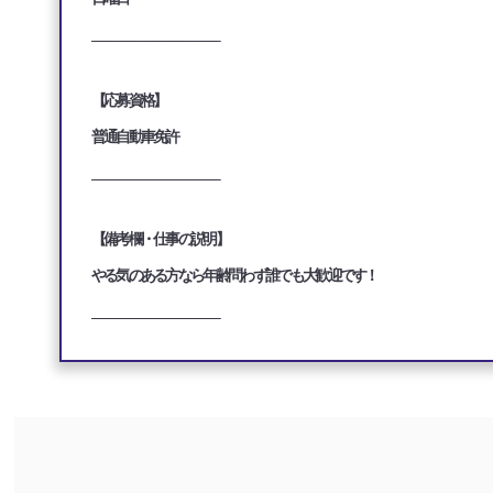
___________________________________
【応募資格】
普通自動車免許
___________________________________
【備考欄・仕事の説明】
やる気のある方なら年齢問わず誰でも大歓迎です！
___________________________________