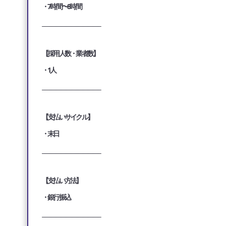
・7時間〜8時間
___________________________________
【採用人数・業者数】
・1人
___________________________________
【支払いサイクル】
・末日
___________________________________
【支払い方法】
・銀行振込
___________________________________