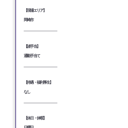
【現場エリア】
岡崎市
___________________________________
【諸手当】
通勤手当て
___________________________________
【待遇・福利厚生】
なし
___________________________________
【休日・休暇】
日曜日