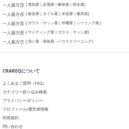
[
電気屋
|
足場屋
|
解体屋
|
防水屋
]
一人親方③
[
板金屋
|
タイル屋
|
水道屋
|
建具屋
]
一人親方④
[
ガラス・サッシ屋
|
外柵屋
|
シーリング屋
]
一人親方⑤
[
サイディング屋
|
ガラス・サッシ屋
]
一人親方⑥
[
洗い屋・美装屋・ハウスクリーニング
]
一人親方⑦
CRAREQについて
よくあるご質問（FAQ）
カテゴリー絞り込み検索
プライバシーポリシー
プロフィール/運営者情報
利用規約
問い合わせ