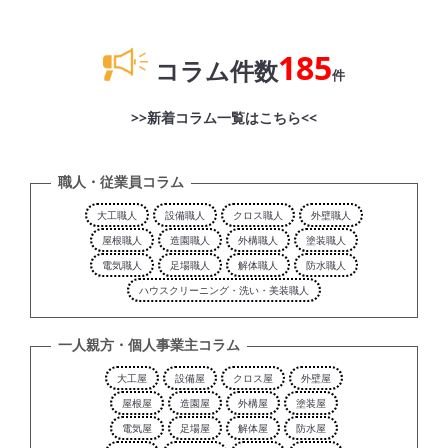
185
コラム件数
件
>>新着コラム一覧はこちら<<
職人・従業員コラム
大工職人
設備職人
クロス職人
外壁職人
屋根職人
造園職人
外構職人
塗装職人
電気職人
足場職人
解体職人
防水職人
ハウスクリーニング・洗い・美装職人
一人親方・個人事業主コラム
大工屋
設備屋
クロス屋
外壁屋
屋根屋
造園屋
外構屋
塗装屋
電気屋
足場屋
解体屋
防水屋