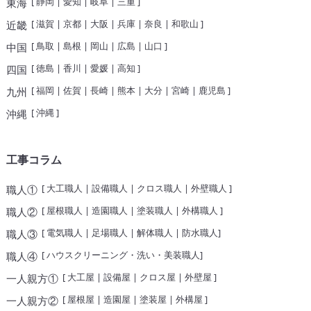
[
静岡
|
愛知
|
岐阜
|
三重
]
東海
[
滋賀
|
京都
|
大阪
|
兵庫
|
奈良
|
和歌山
]
近畿
[
鳥取
|
島根
|
岡山
|
広島
|
山口
]
中国
[
徳島
|
香川
|
愛媛
|
高知
]
四国
[
福岡
|
佐賀
|
長崎
|
熊本
|
大分
|
宮崎
|
鹿児島
]
九州
[
沖縄
]
沖縄
工事コラム
[
大工職人
|
設備職人
|
クロス職人
|
外壁職人
]
職人①
[
屋根職人
|
造園職人
|
塗装職人
|
外構職人
]
職人②
[
電気職人
|
足場職人
|
解体職人
|
防水職人
]
職人③
[
ハウスクリーニング・洗い・美装職人
]
職人④
[
大工屋
|
設備屋
|
クロス屋
|
外壁屋
]
一人親方①
[
屋根屋
|
造園屋
|
塗装屋
|
外構屋
]
一人親方②