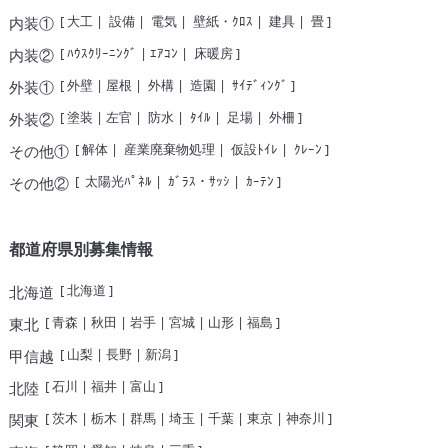
[
大工
|
設備
|
電気
|
壁紙・ｸﾛｽ
|
建具
|
畳
]
内装①
[
ﾊｳｽｸﾘｰﾆﾝｸﾞ
|
ｴｱｺﾝ
|
床暖房
]
内装②
[
外壁
|
屋根
|
外構
|
造園
|
ｻｲﾃﾞｨﾝｸﾞ
]
外装①
[
塗装
|
左官
|
防水
|
ﾀｲﾙ
|
足場
|
外柵
]
外装②
[
解体
|
産業廃棄物処理
|
仮設ﾄｲﾚ
|
ｸﾚｰﾝ
]
その他①
[
太陽光ﾊﾟﾈﾙ
|
ｶﾞﾗｽ・ｻｯｼ
|
ｶｰﾃﾝ
]
その他②
都道府県別募集情報
[
北海道
]
北海道
[
青森
|
秋田
|
岩手
|
宮城
|
山形
|
福島
]
東北
[
山梨
|
長野
|
新潟
]
甲信越
[
石川
|
福井
|
富山
]
北陸
[
茨木
|
栃木
|
群馬
|
埼玉
|
千葉
|
東京
|
神奈川
]
関東