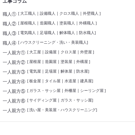
工事コラム
[
大工職人
|
設備職人
|
クロス職人
|
外壁職人
]
職人①
[
屋根職人
|
造園職人
|
塗装職人
|
外構職人
]
職人②
[
電気職人
|
足場職人
|
解体職人
|
防水職人
]
職人③
[
ハウスクリーニング・洗い・美装職人
]
職人④
[
大工屋
|
設備屋
|
クロス屋
|
外壁屋
]
一人親方①
[
屋根屋
|
造園屋
|
塗装屋
|
外構屋
]
一人親方②
[
電気屋
|
足場屋
|
解体屋
|
防水屋
]
一人親方③
[
板金屋
|
タイル屋
|
水道屋
|
建具屋
]
一人親方④
[
ガラス・サッシ屋
|
外柵屋
|
シーリング屋
]
一人親方⑤
[
サイディング屋
|
ガラス・サッシ屋
]
一人親方⑥
[
洗い屋・美装屋・ハウスクリーニング
]
一人親方⑦