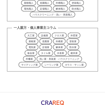
屋根職人
造園職人
外構職人
塗装職人
電気職人
足場職人
解体職人
防水職人
ハウスクリーニング・洗い・美装職人
一人親方・個人事業主コラム
大工屋
設備屋
クロス屋
外壁屋
屋根屋
造園屋
外構屋
塗装屋
電気屋
足場屋
解体屋
防水屋
板金屋
タイル屋
水道屋
建具屋
外柵屋
洗い屋・美装屋・ハウスクリーニング
サイディング屋
シーリング屋
ガラス・サッシ屋