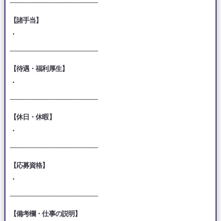
【諸手当】
・
___________________________________
【待遇・福利厚生】
・
___________________________________
【休日・休暇】
・
___________________________________
【応募資格】
・
___________________________________
【備考欄・仕事の説明】