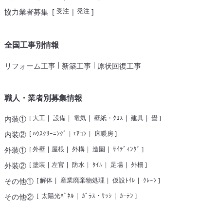
受注
発注
協力業者募集
[
|
]
全国工事別情報
|
|
リフォーム工事
新築工事
原状回復工事
職人・業者別募集情報
[
大工
|
設備
|
電気
|
壁紙・ｸﾛｽ
|
建具
|
畳
]
内装①
[
ﾊｳｽｸﾘｰﾆﾝｸﾞ
|
ｴｱｺﾝ
|
床暖房
]
内装②
[
外壁
|
屋根
|
外構
|
造園
|
ｻｲﾃﾞｨﾝｸﾞ
]
外装①
[
塗装
|
左官
|
防水
|
ﾀｲﾙ
|
足場
|
外柵
]
外装②
[
解体
|
産業廃棄物処理
|
仮設ﾄｲﾚ
|
ｸﾚｰﾝ
]
その他①
[
太陽光ﾊﾟﾈﾙ
|
ｶﾞﾗｽ・ｻｯｼ
|
ｶｰﾃﾝ
]
その他②