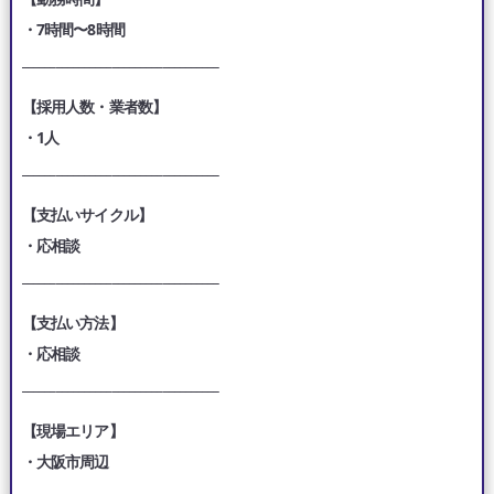
・7時間〜8時間
___________________________________
【採用人数・業者数】
・1人
___________________________________
【支払いサイクル】
・応相談
___________________________________
【支払い方法】
・応相談
___________________________________
【現場エリア】
・大阪市周辺
___________________________________