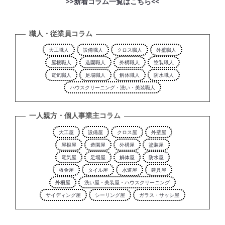
>>新着コラム一覧はこちら<<
職人・従業員コラム
大工職人
設備職人
クロス職人
外壁職人
屋根職人
造園職人
外構職人
塗装職人
電気職人
足場職人
解体職人
防水職人
ハウスクリーニング・洗い・美装職人
一人親方・個人事業主コラム
大工屋
設備屋
クロス屋
外壁屋
屋根屋
造園屋
外構屋
塗装屋
電気屋
足場屋
解体屋
防水屋
板金屋
タイル屋
水道屋
建具屋
外柵屋
洗い屋・美装屋・ハウスクリーニング
サイディング屋
シーリング屋
ガラス・サッシ屋