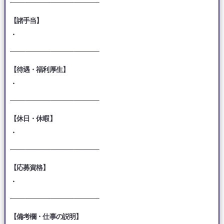
【諸手当】
・
___________________________________
【待遇・福利厚生】
・
___________________________________
【休日・休暇】
・
___________________________________
【応募資格】
・
___________________________________
【備考欄・仕事の説明】