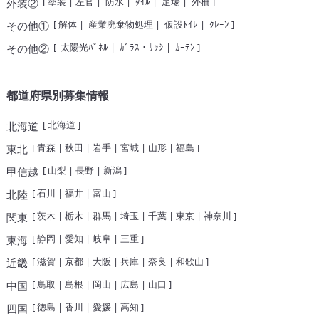
[
塗装
|
左官
|
防水
|
ﾀｲﾙ
|
足場
|
外柵
]
外装②
[
解体
|
産業廃棄物処理
|
仮設ﾄｲﾚ
|
ｸﾚｰﾝ
]
その他①
[
太陽光ﾊﾟﾈﾙ
|
ｶﾞﾗｽ・ｻｯｼ
|
ｶｰﾃﾝ
]
その他②
都道府県別募集情報
[
北海道
]
北海道
[
青森
|
秋田
|
岩手
|
宮城
|
山形
|
福島
]
東北
[
山梨
|
長野
|
新潟
]
甲信越
[
石川
|
福井
|
富山
]
北陸
[
茨木
|
栃木
|
群馬
|
埼玉
|
千葉
|
東京
|
神奈川
]
関東
[
静岡
|
愛知
|
岐阜
|
三重
]
東海
[
滋賀
|
京都
|
大阪
|
兵庫
|
奈良
|
和歌山
]
近畿
[
鳥取
|
島根
|
岡山
|
広島
|
山口
]
中国
[
徳島
|
香川
|
愛媛
|
高知
]
四国