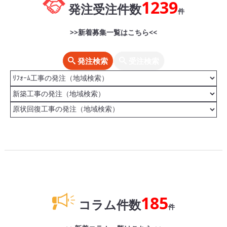
1239
発注受注件数
件
>>新着募集一覧はこちら<<
発注検索
受注検索
185
コラム件数
件