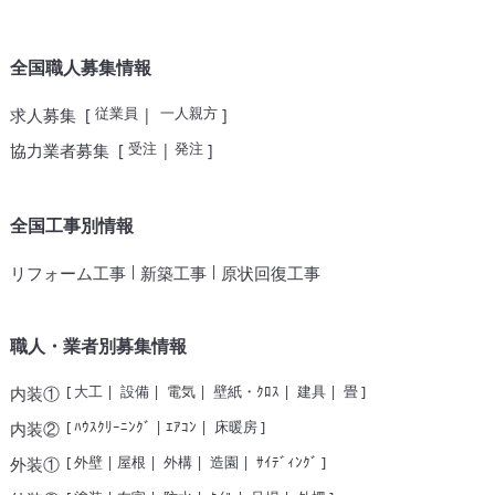
全国職人募集情報
従業員
一人親方
求人募集
[
|
]
受注
発注
協力業者募集
[
|
]
全国工事別情報
|
|
リフォーム工事
新築工事
原状回復工事
職人・業者別募集情報
[
大工
|
設備
|
電気
|
壁紙・ｸﾛｽ
|
建具
|
畳
]
内装①
[
ﾊｳｽｸﾘｰﾆﾝｸﾞ
|
ｴｱｺﾝ
|
床暖房
]
内装②
[
外壁
|
屋根
|
外構
|
造園
|
ｻｲﾃﾞｨﾝｸﾞ
]
外装①