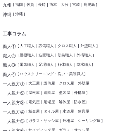
[
福岡
|
佐賀
|
長崎
|
熊本
|
大分
|
宮崎
|
鹿児島
]
九州
[
沖縄
]
沖縄
工事コラム
[
大工職人
|
設備職人
|
クロス職人
|
外壁職人
]
職人①
[
屋根職人
|
造園職人
|
塗装職人
|
外構職人
]
職人②
[
電気職人
|
足場職人
|
解体職人
|
防水職人
]
職人③
[
ハウスクリーニング・洗い・美装職人
]
職人④
[
大工屋
|
設備屋
|
クロス屋
|
外壁屋
]
一人親方①
[
屋根屋
|
造園屋
|
塗装屋
|
外構屋
]
一人親方②
[
電気屋
|
足場屋
|
解体屋
|
防水屋
]
一人親方③
[
板金屋
|
タイル屋
|
水道屋
|
建具屋
]
一人親方④
[
ガラス・サッシ屋
|
外柵屋
|
シーリング屋
]
一人親方⑤
[
サイディング屋
|
ガラス・サッシ屋
]
一人親方⑥