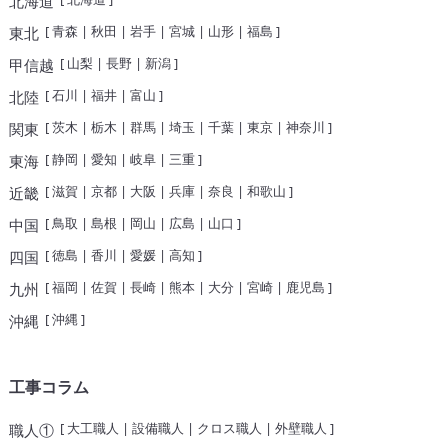
北海道
[
青森
|
秋田
|
岩手
|
宮城
|
山形
|
福島
]
東北
[
山梨
|
長野
|
新潟
]
甲信越
[
石川
|
福井
|
富山
]
北陸
[
茨木
|
栃木
|
群馬
|
埼玉
|
千葉
|
東京
|
神奈川
]
関東
[
静岡
|
愛知
|
岐阜
|
三重
]
東海
[
滋賀
|
京都
|
大阪
|
兵庫
|
奈良
|
和歌山
]
近畿
[
鳥取
|
島根
|
岡山
|
広島
|
山口
]
中国
[
徳島
|
香川
|
愛媛
|
高知
]
四国
[
福岡
|
佐賀
|
長崎
|
熊本
|
大分
|
宮崎
|
鹿児島
]
九州
[
沖縄
]
沖縄
工事コラム
[
大工職人
|
設備職人
|
クロス職人
|
外壁職人
]
職人①