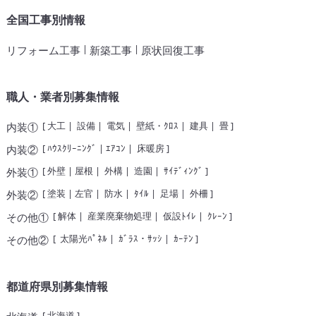
全国工事別情報
|
|
リフォーム工事
新築工事
原状回復工事
職人・業者別募集情報
[
大工
|
設備
|
電気
|
壁紙・ｸﾛｽ
|
建具
|
畳
]
内装①
[
ﾊｳｽｸﾘｰﾆﾝｸﾞ
|
ｴｱｺﾝ
|
床暖房
]
内装②
[
外壁
|
屋根
|
外構
|
造園
|
ｻｲﾃﾞｨﾝｸﾞ
]
外装①
[
塗装
|
左官
|
防水
|
ﾀｲﾙ
|
足場
|
外柵
]
外装②
[
解体
|
産業廃棄物処理
|
仮設ﾄｲﾚ
|
ｸﾚｰﾝ
]
その他①
[
太陽光ﾊﾟﾈﾙ
|
ｶﾞﾗｽ・ｻｯｼ
|
ｶｰﾃﾝ
]
その他②
都道府県別募集情報
[
北海道
]