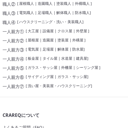
[
屋根職人
|
造園職人
|
塗装職人
|
外構職人
]
職人②
[
電気職人
|
足場職人
|
解体職人
|
防水職人
]
職人③
[
ハウスクリーニング・洗い・美装職人
]
職人④
[
大工屋
|
設備屋
|
クロス屋
|
外壁屋
]
一人親方①
[
屋根屋
|
造園屋
|
塗装屋
|
外構屋
]
一人親方②
[
電気屋
|
足場屋
|
解体屋
|
防水屋
]
一人親方③
[
板金屋
|
タイル屋
|
水道屋
|
建具屋
]
一人親方④
[
ガラス・サッシ屋
|
外柵屋
|
シーリング屋
]
一人親方⑤
[
サイディング屋
|
ガラス・サッシ屋
]
一人親方⑥
[
洗い屋・美装屋・ハウスクリーニング
]
一人親方⑦
CRAREQについて
よくあるご質問（FAQ）