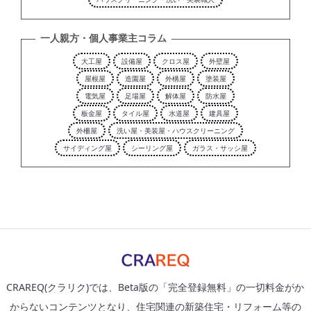
一人親方・個人事業主コラム
大工屋
設備屋
クロス屋
外壁屋
屋根屋
造園屋
外構屋
塗装屋
電気屋
足場屋
解体屋
防水屋
板金屋
タイル屋
水道屋
建具屋
外柵屋
洗い屋・美装屋・ハウスクリーニング
サイディング屋
シーリング屋
ガラス・サッシ屋
CRAREQ(クラリク)では、Beta版の「完全登録無料」の一切料金がか
からないコンテンツとなり、住宅関連の新築住宅・リフォーム等の