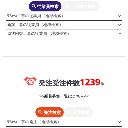
従業員検索
一人親方検索
1239
発注受注件数
件
>>新着募集一覧はこちら<<
発注検索
受注検索