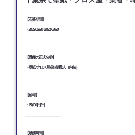
【応募期間】
・2022-02-20~2022-03-20
___________________________________
【職種の正式名称】
・壁紙/クロス屋/業者/職人（内装）
___________________________________
【給与】
・15,000円/日
___________________________________
【勤務時間】