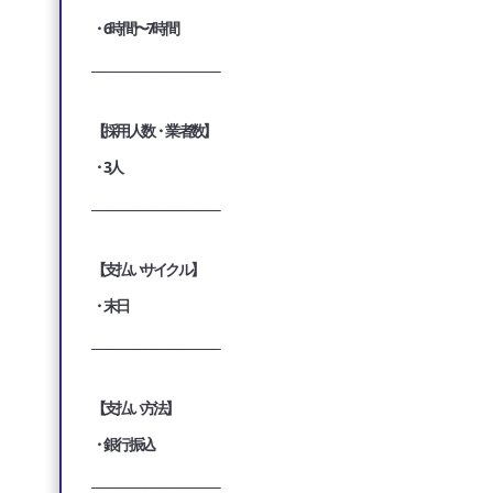
・6時間〜7時間
___________________________________
【採用人数・業者数】
・3人
___________________________________
【支払いサイクル】
・末日
___________________________________
【支払い方法】
・銀行振込
___________________________________