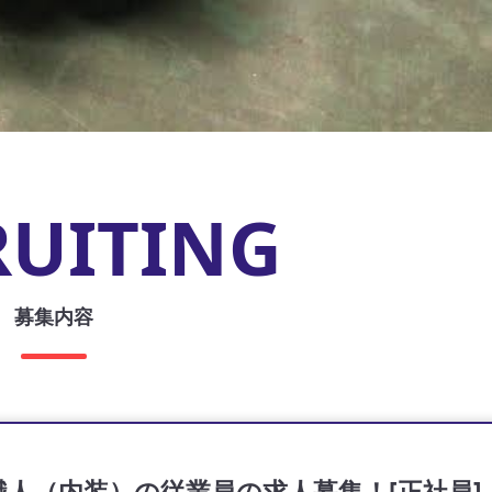
RUITING
募集内容
人（内装）の従業員の求人募集！[正社員]