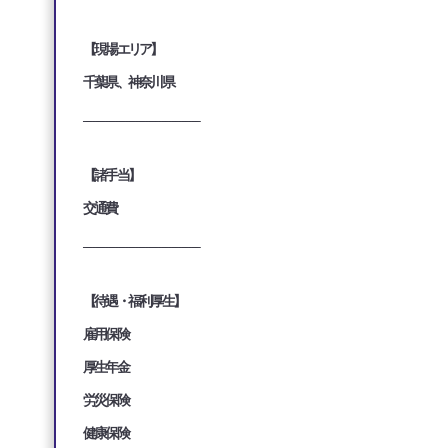
【現場エリア】
千葉県、神奈川県
___________________________________
【諸手当】
交通費
___________________________________
【待遇・福利厚生】
雇用保険
厚生年金
労災保険
健康保険