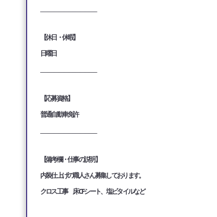
___________________________________
【休日・休暇】
日曜日
___________________________________
【応募資格】
普通自動車免許
___________________________________
【備考欄・仕事の説明】
内装仕上げの職人さん募集しております。
クロス工事 床CFシート、塩ビタイルなど