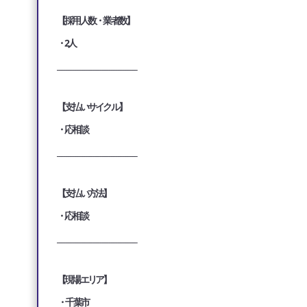
【採用人数・業者数】
・2人
___________________________________
【支払いサイクル】
・応相談
___________________________________
【支払い方法】
・応相談
___________________________________
【現場エリア】
・千葉市