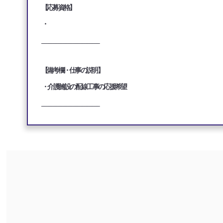
【応募資格】
・
___________________________________
【備考欄・仕事の説明】
・介護施設の配線工事の応援希望
___________________________________