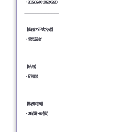
・2022-02-10~2022-02-20
___________________________________
【職種の正式名称】
・電気業者
___________________________________
【給与】
・応相談
___________________________________
【勤務時間】
・7時間〜8時間
___________________________________