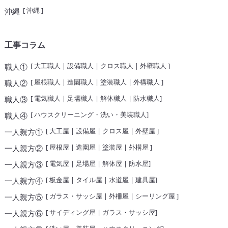
[
沖縄
]
沖縄
工事コラム
[
大工職人
|
設備職人
|
クロス職人
|
外壁職人
]
職人①
[
屋根職人
|
造園職人
|
塗装職人
|
外構職人
]
職人②
[
電気職人
|
足場職人
|
解体職人
|
防水職人
]
職人③
[
ハウスクリーニング・洗い・美装職人
]
職人④
[
大工屋
|
設備屋
|
クロス屋
|
外壁屋
]
一人親方①
[
屋根屋
|
造園屋
|
塗装屋
|
外構屋
]
一人親方②
[
電気屋
|
足場屋
|
解体屋
|
防水屋
]
一人親方③
[
板金屋
|
タイル屋
|
水道屋
|
建具屋
]
一人親方④
[
ガラス・サッシ屋
|
外柵屋
|
シーリング屋
]
一人親方⑤
[
サイディング屋
|
ガラス・サッシ屋
]
一人親方⑥