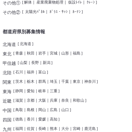
[
解体
|
産業廃棄物処理
|
仮設ﾄｲﾚ
|
ｸﾚｰﾝ
]
その他①
[
太陽光ﾊﾟﾈﾙ
|
ｶﾞﾗｽ・ｻｯｼ
|
ｶｰﾃﾝ
]
その他②
都道府県別募集情報
[
北海道
]
北海道
[
青森
|
秋田
|
岩手
|
宮城
|
山形
|
福島
]
東北
[
山梨
|
長野
|
新潟
]
甲信越
[
石川
|
福井
|
富山
]
北陸
[
茨木
|
栃木
|
群馬
|
埼玉
|
千葉
|
東京
|
神奈川
]
関東
[
静岡
|
愛知
|
岐阜
|
三重
]
東海
[
滋賀
|
京都
|
大阪
|
兵庫
|
奈良
|
和歌山
]
近畿
[
鳥取
|
島根
|
岡山
|
広島
|
山口
]
中国
[
徳島
|
香川
|
愛媛
|
高知
]
四国
[
福岡
|
佐賀
|
長崎
|
熊本
|
大分
|
宮崎
|
鹿児島
]
九州