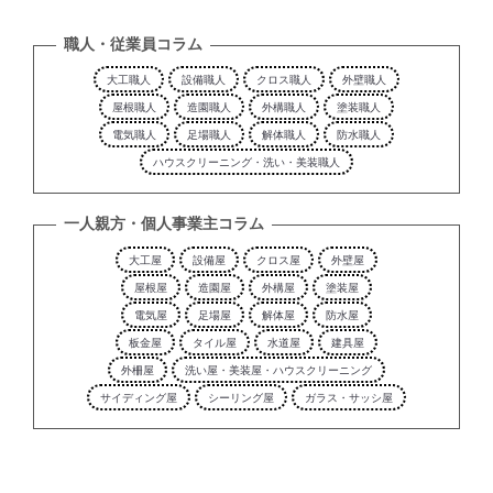
職人・従業員コラム
大工職人
設備職人
クロス職人
外壁職人
屋根職人
造園職人
外構職人
塗装職人
電気職人
足場職人
解体職人
防水職人
ハウスクリーニング・洗い・美装職人
一人親方・個人事業主コラム
大工屋
設備屋
クロス屋
外壁屋
屋根屋
造園屋
外構屋
塗装屋
電気屋
足場屋
解体屋
防水屋
板金屋
タイル屋
水道屋
建具屋
外柵屋
洗い屋・美装屋・ハウスクリーニング
サイディング屋
シーリング屋
ガラス・サッシ屋