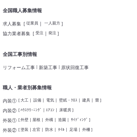
全国職人募集情報
従業員
一人親方
求人募集
[
|
]
受注
発注
協力業者募集
[
|
]
全国工事別情報
|
|
リフォーム工事
新築工事
原状回復工事
職人・業者別募集情報
[
大工
|
設備
|
電気
|
壁紙・ｸﾛｽ
|
建具
|
畳
]
内装①
[
ﾊｳｽｸﾘｰﾆﾝｸﾞ
|
ｴｱｺﾝ
|
床暖房
]
内装②
[
外壁
|
屋根
|
外構
|
造園
|
ｻｲﾃﾞｨﾝｸﾞ
]
外装①
[
塗装
|
左官
|
防水
|
ﾀｲﾙ
|
足場
|
外柵
]
外装②