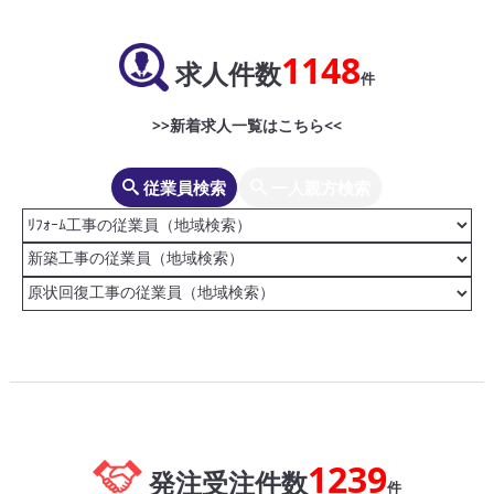
1148
求人件数
件
>>新着求人一覧はこちら<<
従業員検索
一人親方検索
1239
発注受注件数
件