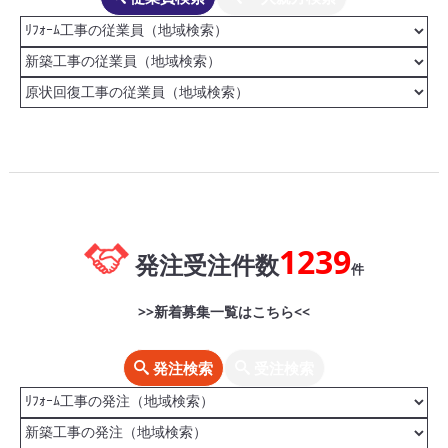
1239
発注受注件数
件
>>新着募集一覧はこちら<<
発注検索
受注検索