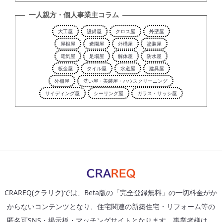
一人親方・個人事業主コラム
大工屋
設備屋
クロス屋
外壁屋
屋根屋
造園屋
外構屋
塗装屋
電気屋
足場屋
解体屋
防水屋
板金屋
タイル屋
水道屋
建具屋
外柵屋
洗い屋・美装屋・ハウスクリーニング
サイディング屋
シーリング屋
ガラス・サッシ屋
CRAREQ(クラリク)では、Beta版の「完全登録無料」の一切料金がか
からないコンテンツとなり、住宅関連の新築住宅・リフォーム等の
匿名可SNS・掲示板・マッチングサイトとなります。事業者様は、