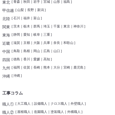
[
青森
|
秋田
|
岩手
|
宮城
|
山形
|
福島
]
東北
[
山梨
|
長野
|
新潟
]
甲信越
[
石川
|
福井
|
富山
]
北陸
[
茨木
|
栃木
|
群馬
|
埼玉
|
千葉
|
東京
|
神奈川
]
関東
[
静岡
|
愛知
|
岐阜
|
三重
]
東海
[
滋賀
|
京都
|
大阪
|
兵庫
|
奈良
|
和歌山
]
近畿
[
鳥取
|
島根
|
岡山
|
広島
|
山口
]
中国
[
徳島
|
香川
|
愛媛
|
高知
]
四国
[
福岡
|
佐賀
|
長崎
|
熊本
|
大分
|
宮崎
|
鹿児島
]
九州
[
沖縄
]
沖縄
工事コラム
[
大工職人
|
設備職人
|
クロス職人
|
外壁職人
]
職人①
[
屋根職人
|
造園職人
|
塗装職人
|
外構職人
]
職人②