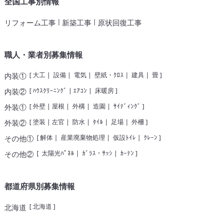
全国工事別情報
|
|
リフォーム工事
新築工事
原状回復工事
職人・業者別募集情報
[
大工
|
設備
|
電気
|
壁紙・ｸﾛｽ
|
建具
|
畳
]
内装①
[
ﾊｳｽｸﾘｰﾆﾝｸﾞ
|
ｴｱｺﾝ
|
床暖房
]
内装②
[
外壁
|
屋根
|
外構
|
造園
|
ｻｲﾃﾞｨﾝｸﾞ
]
外装①
[
塗装
|
左官
|
防水
|
ﾀｲﾙ
|
足場
|
外柵
]
外装②
[
解体
|
産業廃棄物処理
|
仮設ﾄｲﾚ
|
ｸﾚｰﾝ
]
その他①
[
太陽光ﾊﾟﾈﾙ
|
ｶﾞﾗｽ・ｻｯｼ
|
ｶｰﾃﾝ
]
その他②
都道府県別募集情報
[
北海道
]
北海道