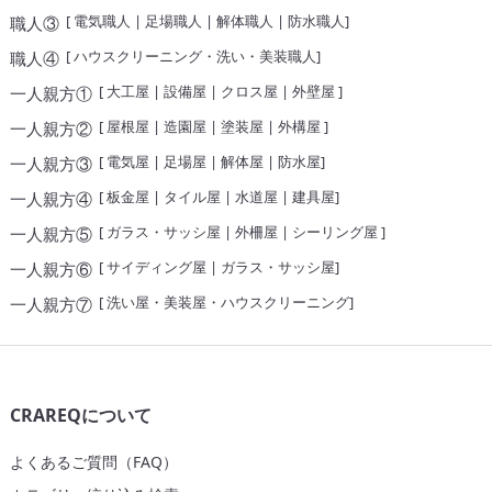
[
電気職人
|
足場職人
|
解体職人
|
防水職人
]
職人③
[
ハウスクリーニング・洗い・美装職人
]
職人④
[
大工屋
|
設備屋
|
クロス屋
|
外壁屋
]
一人親方①
[
屋根屋
|
造園屋
|
塗装屋
|
外構屋
]
一人親方②
[
電気屋
|
足場屋
|
解体屋
|
防水屋
]
一人親方③
[
板金屋
|
タイル屋
|
水道屋
|
建具屋
]
一人親方④
[
ガラス・サッシ屋
|
外柵屋
|
シーリング屋
]
一人親方⑤
[
サイディング屋
|
ガラス・サッシ屋
]
一人親方⑥
[
洗い屋・美装屋・ハウスクリーニング
]
一人親方⑦
CRAREQについて
よくあるご質問（FAQ）