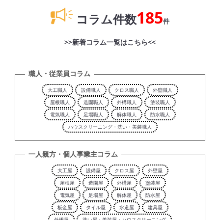
185
コラム件数
件
>>新着コラム一覧はこちら<<
職人・従業員コラム
大工職人
設備職人
クロス職人
外壁職人
屋根職人
造園職人
外構職人
塗装職人
電気職人
足場職人
解体職人
防水職人
ハウスクリーニング・洗い・美装職人
一人親方・個人事業主コラム
大工屋
設備屋
クロス屋
外壁屋
屋根屋
造園屋
外構屋
塗装屋
電気屋
足場屋
解体屋
防水屋
板金屋
タイル屋
水道屋
建具屋
外柵屋
洗い屋・美装屋・ハウスクリーニング