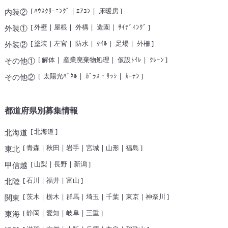
[
ﾊｳｽｸﾘｰﾆﾝｸﾞ
|
ｴｱｺﾝ
|
床暖房
]
内装②
[
外壁
|
屋根
|
外構
|
造園
|
ｻｲﾃﾞｨﾝｸﾞ
]
外装①
[
塗装
|
左官
|
防水
|
ﾀｲﾙ
|
足場
|
外柵
]
外装②
[
解体
|
産業廃棄物処理
|
仮設ﾄｲﾚ
|
ｸﾚｰﾝ
]
その他①
[
太陽光ﾊﾟﾈﾙ
|
ｶﾞﾗｽ・ｻｯｼ
|
ｶｰﾃﾝ
]
その他②
都道府県別募集情報
[
北海道
]
北海道
[
青森
|
秋田
|
岩手
|
宮城
|
山形
|
福島
]
東北
[
山梨
|
長野
|
新潟
]
甲信越
[
石川
|
福井
|
富山
]
北陸
[
茨木
|
栃木
|
群馬
|
埼玉
|
千葉
|
東京
|
神奈川
]
関東
[
静岡
|
愛知
|
岐阜
|
三重
]
東海