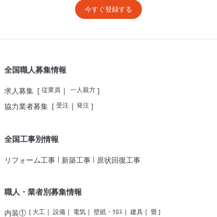
今すぐ登録する
全国職人募集情報
従業員
一人親方
求人募集
[
|
]
受注
発注
協力業者募集
[
|
]
全国工事別情報
|
|
リフォーム工事
新築工事
原状回復工事
職人・業者別募集情報
[
大工
|
設備
|
電気
|
壁紙・ｸﾛｽ
|
建具
|
畳
]
内装①