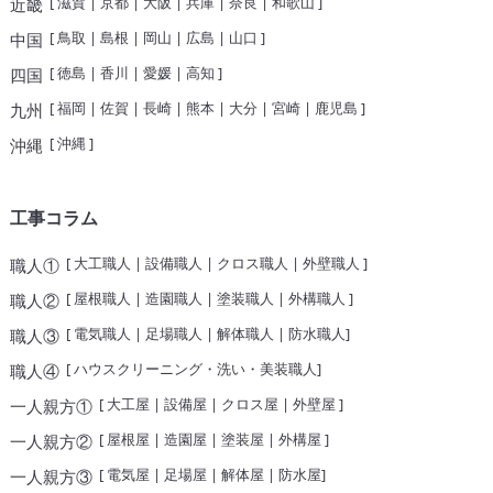
[
滋賀
|
京都
|
大阪
|
兵庫
|
奈良
|
和歌山
]
近畿
[
鳥取
|
島根
|
岡山
|
広島
|
山口
]
中国
[
徳島
|
香川
|
愛媛
|
高知
]
四国
[
福岡
|
佐賀
|
長崎
|
熊本
|
大分
|
宮崎
|
鹿児島
]
九州
[
沖縄
]
沖縄
工事コラム
[
大工職人
|
設備職人
|
クロス職人
|
外壁職人
]
職人①
[
屋根職人
|
造園職人
|
塗装職人
|
外構職人
]
職人②
[
電気職人
|
足場職人
|
解体職人
|
防水職人
]
職人③
[
ハウスクリーニング・洗い・美装職人
]
職人④
[
大工屋
|
設備屋
|
クロス屋
|
外壁屋
]
一人親方①
[
屋根屋
|
造園屋
|
塗装屋
|
外構屋
]
一人親方②
[
電気屋
|
足場屋
|
解体屋
|
防水屋
]
一人親方③