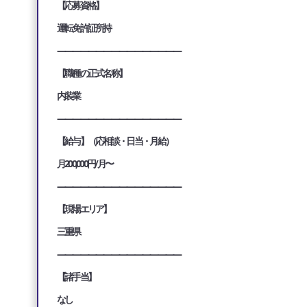
【応募資格】
運転免許証所持
————————————————
【職種の正式名称】
内装業
————————————————
【給与】（応相談・日当・月給）
月200,000円/月〜
————————————————
【現場エリア】
三重県
————————————————
【諸手当】
なし