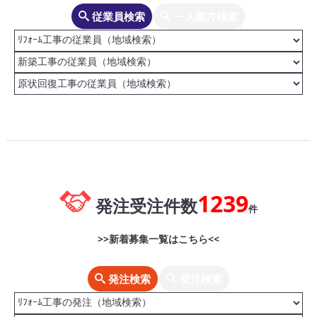
従業員検索
一人親方検索
1239
発注受注件数
件
>>新着募集一覧はこちら<<
発注検索
受注検索