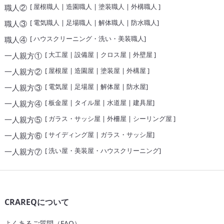
[
屋根職人
|
造園職人
|
塗装職人
|
外構職人
]
職人②
[
電気職人
|
足場職人
|
解体職人
|
防水職人
]
職人③
[
ハウスクリーニング・洗い・美装職人
]
職人④
[
大工屋
|
設備屋
|
クロス屋
|
外壁屋
]
一人親方①
[
屋根屋
|
造園屋
|
塗装屋
|
外構屋
]
一人親方②
[
電気屋
|
足場屋
|
解体屋
|
防水屋
]
一人親方③
[
板金屋
|
タイル屋
|
水道屋
|
建具屋
]
一人親方④
[
ガラス・サッシ屋
|
外柵屋
|
シーリング屋
]
一人親方⑤
[
サイディング屋
|
ガラス・サッシ屋
]
一人親方⑥
[
洗い屋・美装屋・ハウスクリーニング
]
一人親方⑦
CRAREQについて
よくあるご質問（FAQ）