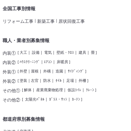
全国工事別情報
|
|
リフォーム工事
新築工事
原状回復工事
職人・業者別募集情報
[
大工
|
設備
|
電気
|
壁紙・ｸﾛｽ
|
建具
|
畳
]
内装①
[
ﾊｳｽｸﾘｰﾆﾝｸﾞ
|
ｴｱｺﾝ
|
床暖房
]
内装②
[
外壁
|
屋根
|
外構
|
造園
|
ｻｲﾃﾞｨﾝｸﾞ
]
外装①
[
塗装
|
左官
|
防水
|
ﾀｲﾙ
|
足場
|
外柵
]
外装②
[
解体
|
産業廃棄物処理
|
仮設ﾄｲﾚ
|
ｸﾚｰﾝ
]
その他①
[
太陽光ﾊﾟﾈﾙ
|
ｶﾞﾗｽ・ｻｯｼ
|
ｶｰﾃﾝ
]
その他②
都道府県別募集情報