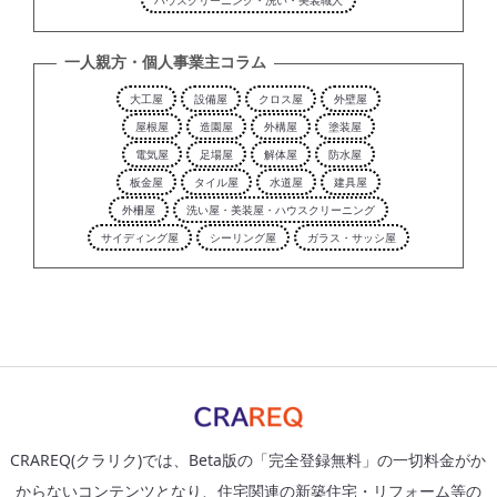
一人親方・個人事業主コラム
大工屋
設備屋
クロス屋
外壁屋
屋根屋
造園屋
外構屋
塗装屋
電気屋
足場屋
解体屋
防水屋
板金屋
タイル屋
水道屋
建具屋
外柵屋
洗い屋・美装屋・ハウスクリーニング
サイディング屋
シーリング屋
ガラス・サッシ屋
CRAREQ(クラリク)では、Beta版の「完全登録無料」の一切料金がか
からないコンテンツとなり、住宅関連の新築住宅・リフォーム等の