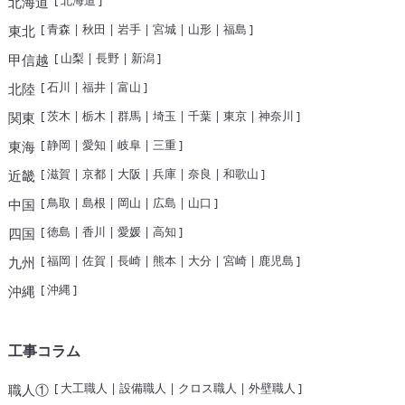
[
北海道
]
北海道
[
青森
|
秋田
|
岩手
|
宮城
|
山形
|
福島
]
東北
[
山梨
|
長野
|
新潟
]
甲信越
[
石川
|
福井
|
富山
]
北陸
[
茨木
|
栃木
|
群馬
|
埼玉
|
千葉
|
東京
|
神奈川
]
関東
[
静岡
|
愛知
|
岐阜
|
三重
]
東海
[
滋賀
|
京都
|
大阪
|
兵庫
|
奈良
|
和歌山
]
近畿
[
鳥取
|
島根
|
岡山
|
広島
|
山口
]
中国
[
徳島
|
香川
|
愛媛
|
高知
]
四国
[
福岡
|
佐賀
|
長崎
|
熊本
|
大分
|
宮崎
|
鹿児島
]
九州
[
沖縄
]
沖縄
工事コラム
[
大工職人
|
設備職人
|
クロス職人
|
外壁職人
]
職人①