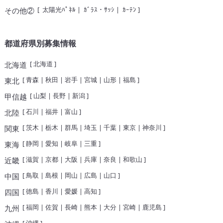
[
太陽光ﾊﾟﾈﾙ
|
ｶﾞﾗｽ・ｻｯｼ
|
ｶｰﾃﾝ
]
その他②
都道府県別募集情報
[
北海道
]
北海道
[
青森
|
秋田
|
岩手
|
宮城
|
山形
|
福島
]
東北
[
山梨
|
長野
|
新潟
]
甲信越
[
石川
|
福井
|
富山
]
北陸
[
茨木
|
栃木
|
群馬
|
埼玉
|
千葉
|
東京
|
神奈川
]
関東
[
静岡
|
愛知
|
岐阜
|
三重
]
東海
[
滋賀
|
京都
|
大阪
|
兵庫
|
奈良
|
和歌山
]
近畿
[
鳥取
|
島根
|
岡山
|
広島
|
山口
]
中国
[
徳島
|
香川
|
愛媛
|
高知
]
四国
[
福岡
|
佐賀
|
長崎
|
熊本
|
大分
|
宮崎
|
鹿児島
]
九州