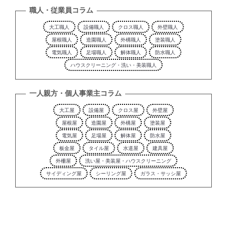
職人・従業員コラム
大工職人
設備職人
クロス職人
外壁職人
屋根職人
造園職人
外構職人
塗装職人
電気職人
足場職人
解体職人
防水職人
ハウスクリーニング・洗い・美装職人
一人親方・個人事業主コラム
大工屋
設備屋
クロス屋
外壁屋
屋根屋
造園屋
外構屋
塗装屋
電気屋
足場屋
解体屋
防水屋
板金屋
タイル屋
水道屋
建具屋
外柵屋
洗い屋・美装屋・ハウスクリーニング
サイディング屋
シーリング屋
ガラス・サッシ屋