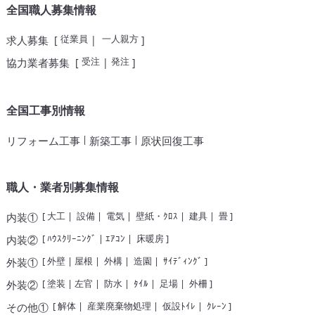
全国職人募集情報
従業員
一人親方
求人募集
[
|
]
受注
発注
協力業者募集
[
|
]
全国工事別情報
|
|
リフォーム工事
新築工事
原状回復工事
職人・業者別募集情報
[
大工
|
設備
|
電気
|
壁紙・ｸﾛｽ
|
建具
|
畳
]
内装①
[
ﾊｳｽｸﾘｰﾆﾝｸﾞ
|
ｴｱｺﾝ
|
床暖房
]
内装②
[
外壁
|
屋根
|
外構
|
造園
|
ｻｲﾃﾞｨﾝｸﾞ
]
外装①
[
塗装
|
左官
|
防水
|
ﾀｲﾙ
|
足場
|
外柵
]
外装②
[
解体
|
産業廃棄物処理
|
仮設ﾄｲﾚ
|
ｸﾚｰﾝ
]
その他①