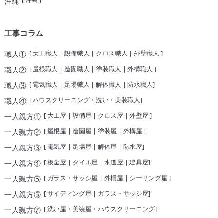
[
沖縄
]
沖縄
工事コラム
[
大工職人
|
設備職人
|
クロス職人
|
外壁職人
]
職人①
[
屋根職人
|
造園職人
|
塗装職人
|
外構職人
]
職人②
[
電気職人
|
足場職人
|
解体職人
|
防水職人
]
職人③
[
ハウスクリーニング・洗い・美装職人
]
職人④
[
大工屋
|
設備屋
|
クロス屋
|
外壁屋
]
一人親方①
[
屋根屋
|
造園屋
|
塗装屋
|
外構屋
]
一人親方②
[
電気屋
|
足場屋
|
解体屋
|
防水屋
]
一人親方③
[
板金屋
|
タイル屋
|
水道屋
|
建具屋
]
一人親方④
[
ガラス・サッシ屋
|
外柵屋
|
シーリング屋
]
一人親方⑤
[
サイディング屋
|
ガラス・サッシ屋
]
一人親方⑥
[
洗い屋・美装屋・ハウスクリーニング
]
一人親方⑦