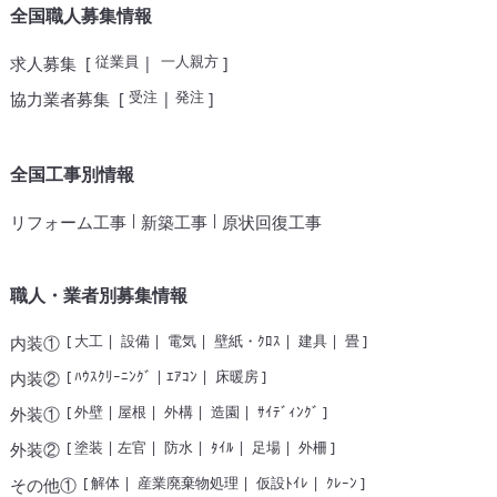
全国職人募集情報
従業員
一人親方
求人募集
[
|
]
受注
発注
協力業者募集
[
|
]
全国工事別情報
|
|
リフォーム工事
新築工事
原状回復工事
職人・業者別募集情報
[
大工
|
設備
|
電気
|
壁紙・ｸﾛｽ
|
建具
|
畳
]
内装①
[
ﾊｳｽｸﾘｰﾆﾝｸﾞ
|
ｴｱｺﾝ
|
床暖房
]
内装②
[
外壁
|
屋根
|
外構
|
造園
|
ｻｲﾃﾞｨﾝｸﾞ
]
外装①
[
塗装
|
左官
|
防水
|
ﾀｲﾙ
|
足場
|
外柵
]
外装②
[
解体
|
産業廃棄物処理
|
仮設ﾄｲﾚ
|
ｸﾚｰﾝ
]
その他①