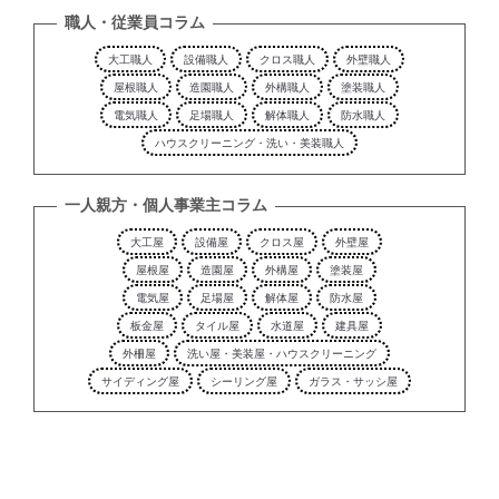
職人・従業員コラム
大工職人
設備職人
クロス職人
外壁職人
屋根職人
造園職人
外構職人
塗装職人
電気職人
足場職人
解体職人
防水職人
ハウスクリーニング・洗い・美装職人
一人親方・個人事業主コラム
大工屋
設備屋
クロス屋
外壁屋
屋根屋
造園屋
外構屋
塗装屋
電気屋
足場屋
解体屋
防水屋
板金屋
タイル屋
水道屋
建具屋
外柵屋
洗い屋・美装屋・ハウスクリーニング
サイディング屋
シーリング屋
ガラス・サッシ屋