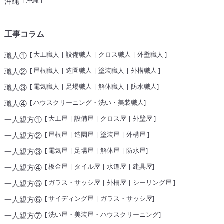
[
沖縄
]
沖縄
工事コラム
[
大工職人
|
設備職人
|
クロス職人
|
外壁職人
]
職人①
[
屋根職人
|
造園職人
|
塗装職人
|
外構職人
]
職人②
[
電気職人
|
足場職人
|
解体職人
|
防水職人
]
職人③
[
ハウスクリーニング・洗い・美装職人
]
職人④
[
大工屋
|
設備屋
|
クロス屋
|
外壁屋
]
一人親方①
[
屋根屋
|
造園屋
|
塗装屋
|
外構屋
]
一人親方②
[
電気屋
|
足場屋
|
解体屋
|
防水屋
]
一人親方③
[
板金屋
|
タイル屋
|
水道屋
|
建具屋
]
一人親方④
[
ガラス・サッシ屋
|
外柵屋
|
シーリング屋
]
一人親方⑤
[
サイディング屋
|
ガラス・サッシ屋
]
一人親方⑥
[
洗い屋・美装屋・ハウスクリーニング
]
一人親方⑦