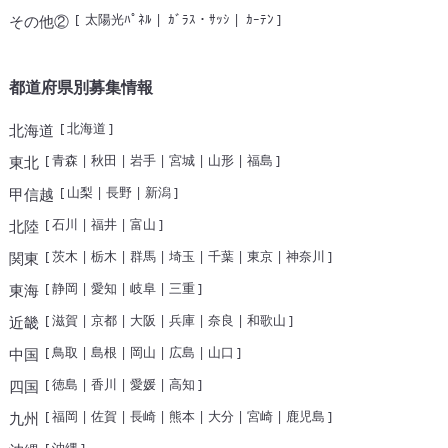
[
太陽光ﾊﾟﾈﾙ
|
ｶﾞﾗｽ・ｻｯｼ
|
ｶｰﾃﾝ
]
その他②
都道府県別募集情報
[
北海道
]
北海道
[
青森
|
秋田
|
岩手
|
宮城
|
山形
|
福島
]
東北
[
山梨
|
長野
|
新潟
]
甲信越
[
石川
|
福井
|
富山
]
北陸
[
茨木
|
栃木
|
群馬
|
埼玉
|
千葉
|
東京
|
神奈川
]
関東
[
静岡
|
愛知
|
岐阜
|
三重
]
東海
[
滋賀
|
京都
|
大阪
|
兵庫
|
奈良
|
和歌山
]
近畿
[
鳥取
|
島根
|
岡山
|
広島
|
山口
]
中国
[
徳島
|
香川
|
愛媛
|
高知
]
四国
[
福岡
|
佐賀
|
長崎
|
熊本
|
大分
|
宮崎
|
鹿児島
]
九州