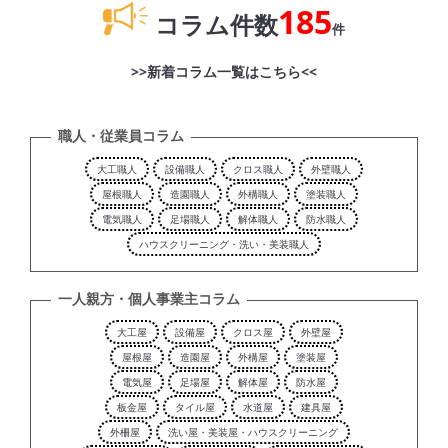
185
コラム件数
件
>>新着コラム一覧はこちら<<
職人・従業員コラム
大工職人
設備職人
クロス職人
外壁職人
屋根職人
造園職人
外構職人
塗装職人
電気職人
足場職人
解体職人
防水職人
ハウスクリーニング・洗い・美装職人
一人親方・個人事業主コラム
大工屋
設備屋
クロス屋
外壁屋
屋根屋
造園屋
外構屋
塗装屋
電気屋
足場屋
解体屋
防水屋
板金屋
タイル屋
水道屋
建具屋
外柵屋
洗い屋・美装屋・ハウスクリーニング