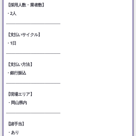
【採用人数・業者数】
・2人
___________________________________
【支払いサイクル】
・1日
___________________________________
【支払い方法】
・銀行振込
___________________________________
【現場エリア】
・岡山県内
___________________________________
【諸手当】
・あり