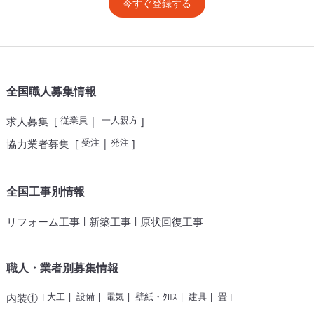
今すぐ登録する
全国職人募集情報
従業員
一人親方
求人募集
[
|
]
受注
発注
協力業者募集
[
|
]
全国工事別情報
|
|
リフォーム工事
新築工事
原状回復工事
職人・業者別募集情報
[
大工
|
設備
|
電気
|
壁紙・ｸﾛｽ
|
建具
|
畳
]
内装①