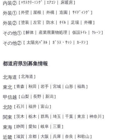
[
ﾊｳｽｸﾘｰﾆﾝｸﾞ
|
ｴｱｺﾝ
|
床暖房
]
内装②
[
外壁
|
屋根
|
外構
|
造園
|
ｻｲﾃﾞｨﾝｸﾞ
]
外装①
[
塗装
|
左官
|
防水
|
ﾀｲﾙ
|
足場
|
外柵
]
外装②
[
解体
|
産業廃棄物処理
|
仮設ﾄｲﾚ
|
ｸﾚｰﾝ
]
その他①
[
太陽光ﾊﾟﾈﾙ
|
ｶﾞﾗｽ・ｻｯｼ
|
ｶｰﾃﾝ
]
その他②
都道府県別募集情報
[
北海道
]
北海道
[
青森
|
秋田
|
岩手
|
宮城
|
山形
|
福島
]
東北
[
山梨
|
長野
|
新潟
]
甲信越
[
石川
|
福井
|
富山
]
北陸
[
茨木
|
栃木
|
群馬
|
埼玉
|
千葉
|
東京
|
神奈川
]
関東
[
静岡
|
愛知
|
岐阜
|
三重
]
東海
[
滋賀
|
京都
|
大阪
|
兵庫
|
奈良
|
和歌山
]
近畿