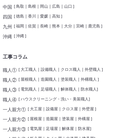
[
鳥取
|
島根
|
岡山
|
広島
|
山口
]
中国
[
徳島
|
香川
|
愛媛
|
高知
]
四国
[
福岡
|
佐賀
|
長崎
|
熊本
|
大分
|
宮崎
|
鹿児島
]
九州
[
沖縄
]
沖縄
工事コラム
[
大工職人
|
設備職人
|
クロス職人
|
外壁職人
]
職人①
[
屋根職人
|
造園職人
|
塗装職人
|
外構職人
]
職人②
[
電気職人
|
足場職人
|
解体職人
|
防水職人
]
職人③
[
ハウスクリーニング・洗い・美装職人
]
職人④
[
大工屋
|
設備屋
|
クロス屋
|
外壁屋
]
一人親方①
[
屋根屋
|
造園屋
|
塗装屋
|
外構屋
]
一人親方②
[
電気屋
|
足場屋
|
解体屋
|
防水屋
]
一人親方③