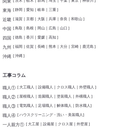
[
茨木
|
栃木
|
群馬
|
埼玉
|
千葉
|
東京
|
神奈川
]
関東
[
静岡
|
愛知
|
岐阜
|
三重
]
東海
[
滋賀
|
京都
|
大阪
|
兵庫
|
奈良
|
和歌山
]
近畿
[
鳥取
|
島根
|
岡山
|
広島
|
山口
]
中国
[
徳島
|
香川
|
愛媛
|
高知
]
四国
[
福岡
|
佐賀
|
長崎
|
熊本
|
大分
|
宮崎
|
鹿児島
]
九州
[
沖縄
]
沖縄
工事コラム
[
大工職人
|
設備職人
|
クロス職人
|
外壁職人
]
職人①
[
屋根職人
|
造園職人
|
塗装職人
|
外構職人
]
職人②
[
電気職人
|
足場職人
|
解体職人
|
防水職人
]
職人③
[
ハウスクリーニング・洗い・美装職人
]
職人④
[
大工屋
|
設備屋
|
クロス屋
|
外壁屋
]
一人親方①