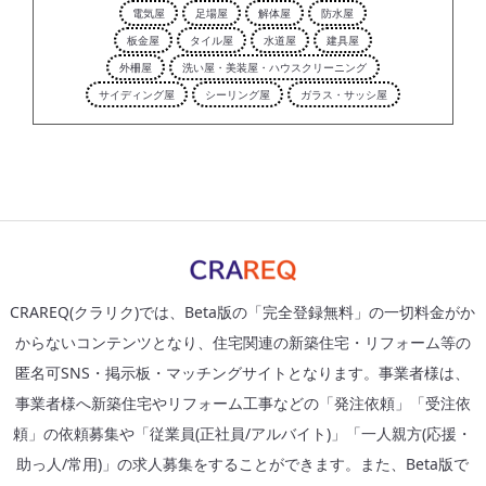
電気屋
足場屋
解体屋
防水屋
板金屋
タイル屋
水道屋
建具屋
外柵屋
洗い屋・美装屋・ハウスクリーニング
サイディング屋
シーリング屋
ガラス・サッシ屋
CRAREQ(クラリク)では、Beta版の「完全登録無料」の一切料金がか
からないコンテンツとなり、住宅関連の新築住宅・リフォーム等の
匿名可SNS・掲示板・マッチングサイトとなります。事業者様は、
事業者様へ新築住宅やリフォーム工事などの「発注依頼」「受注依
頼」の依頼募集や「従業員(正社員/アルバイト)」「一人親方(応援・
助っ人/常用)」の求人募集をすることができます。また、Beta版で