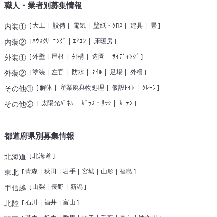
職人・業者別募集情報
[
大工
|
設備
|
電気
|
壁紙・ｸﾛｽ
|
建具
|
畳
]
内装①
[
ﾊｳｽｸﾘｰﾆﾝｸﾞ
|
ｴｱｺﾝ
|
床暖房
]
内装②
[
外壁
|
屋根
|
外構
|
造園
|
ｻｲﾃﾞｨﾝｸﾞ
]
外装①
[
塗装
|
左官
|
防水
|
ﾀｲﾙ
|
足場
|
外柵
]
外装②
[
解体
|
産業廃棄物処理
|
仮設ﾄｲﾚ
|
ｸﾚｰﾝ
]
その他①
[
太陽光ﾊﾟﾈﾙ
|
ｶﾞﾗｽ・ｻｯｼ
|
ｶｰﾃﾝ
]
その他②
都道府県別募集情報
[
北海道
]
北海道
[
青森
|
秋田
|
岩手
|
宮城
|
山形
|
福島
]
東北
[
山梨
|
長野
|
新潟
]
甲信越
[
石川
|
福井
|
富山
]
北陸