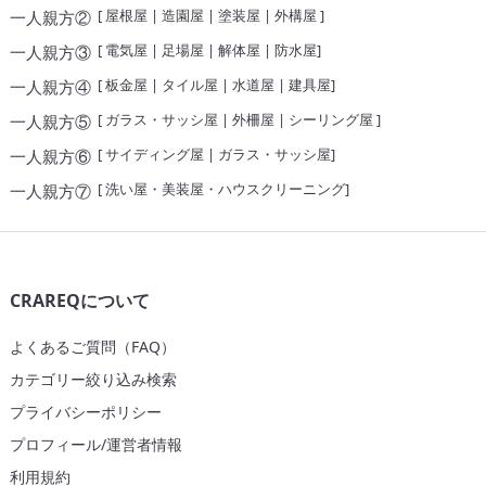
[
屋根屋
|
造園屋
|
塗装屋
|
外構屋
]
一人親方②
[
電気屋
|
足場屋
|
解体屋
|
防水屋
]
一人親方③
[
板金屋
|
タイル屋
|
水道屋
|
建具屋
]
一人親方④
[
ガラス・サッシ屋
|
外柵屋
|
シーリング屋
]
一人親方⑤
[
サイディング屋
|
ガラス・サッシ屋
]
一人親方⑥
[
洗い屋・美装屋・ハウスクリーニング
]
一人親方⑦
CRAREQについて
よくあるご質問（FAQ）
カテゴリー絞り込み検索
プライバシーポリシー
プロフィール/運営者情報
利用規約