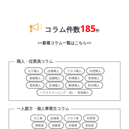
185
コラム件数
件
>>新着コラム一覧はこちら<<
職人・従業員コラム
大工職人
設備職人
クロス職人
外壁職人
屋根職人
造園職人
外構職人
塗装職人
電気職人
足場職人
解体職人
防水職人
ハウスクリーニング・洗い・美装職人
一人親方・個人事業主コラム
大工屋
設備屋
クロス屋
外壁屋
屋根屋
造園屋
外構屋
塗装屋