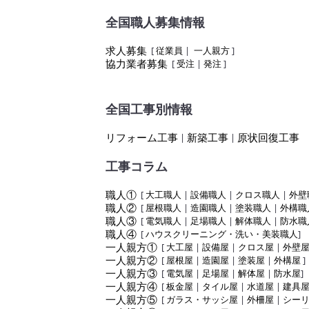
全国職人募集情報
求人募集
[
従業員
|
一人親方
]
協力業者募集
[
受注
|
発注
]
全国工事別情報
リフォーム工事
新築工事
原状回復工事
|
|
工事コラム
職人①
[
大工職人
|
設備職人
|
クロス職人
|
外壁
職人②
[
屋根職人
|
造園職人
|
塗装職人
|
外構職
職人③
[
電気職人
|
足場職人
|
解体職人
|
防水職
職人④
[
ハウスクリーニング・洗い・美装職人
]
一人親方①
[
大工屋
|
設備屋
|
クロス屋
|
外壁
一人親方②
[
屋根屋
|
造園屋
|
塗装屋
|
外構屋
]
一人親方③
[
電気屋
|
足場屋
|
解体屋
|
防水屋
]
一人親方④
[
板金屋
|
タイル屋
|
水道屋
|
建具
一人親方⑤
[
ガラス・サッシ屋
|
外柵屋
|
シー