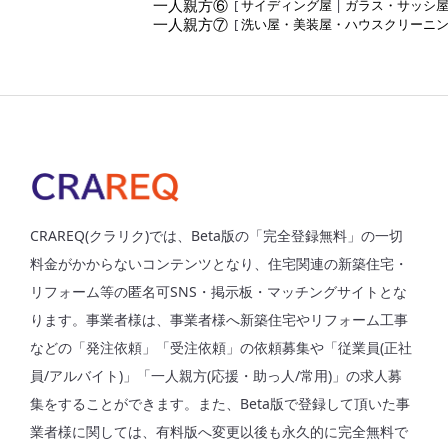
一人親方⑥
[
サイディング屋
|
ガラス・サッシ
一人親方⑦
[
洗い屋・美装屋・ハウスクリーニ
CRAREQ(クラリク)では、Beta版の「完全登録無料」の一切
料金がかからないコンテンツとなり、住宅関連の新築住宅・
リフォーム等の匿名可SNS・掲示板・マッチングサイトとな
ります。事業者様は、事業者様へ新築住宅やリフォーム工事
などの「発注依頼」「受注依頼」の依頼募集や「従業員(正社
員/アルバイト)」「一人親方(応援・助っ人/常用)」の求人募
集をすることができます。また、Beta版で登録して頂いた事
業者様に関しては、有料版へ変更以後も永久的に完全無料で