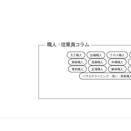
職人・従業員コラム
大工職人
設備職人
クロス職人
屋根職人
造園職人
外構職人
電気職人
足場職人
解体職人
ハウスクリーニング・洗い・美装職