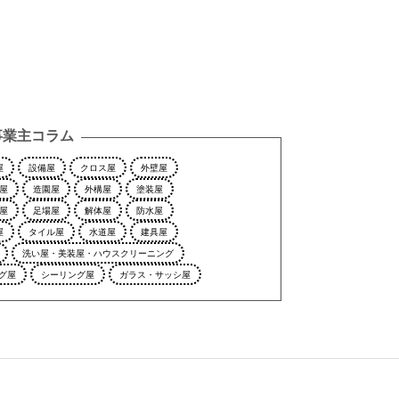
事業主コラム
屋
設備屋
クロス屋
外壁屋
屋
造園屋
外構屋
塗装屋
屋
足場屋
解体屋
防水屋
屋
タイル屋
水道屋
建具屋
洗い屋・美装屋・ハウスクリーニング
グ屋
シーリング屋
ガラス・サッシ屋