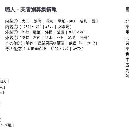
職人・業者別募集情報
内装①
[
大工
|
設備
|
電気
|
壁紙・ｸﾛｽ
|
建具
|
畳
]
内装②
[
ﾊｳｽｸﾘｰﾆﾝｸﾞ
|
ｴｱｺﾝ
|
床暖房
]
外装①
[
外壁
|
屋根
|
外構
|
造園
|
ｻｲﾃﾞｨﾝｸﾞ
]
外装②
[
塗装
|
左官
|
防水
|
ﾀｲﾙ
|
足場
|
外柵
]
その他①
[
解体
|
産業廃棄物処理
|
仮設ﾄｲﾚ
|
ｸﾚｰﾝ
]
その他②
[
太陽光ﾊﾟﾈﾙ
|
ｶﾞﾗｽ・ｻｯｼ
|
ｶｰﾃﾝ
]
職人
]
人
]
人
]
屋
]
屋
]
リング屋
]