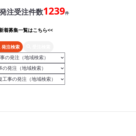
1239
発注受注件数
件
>新着募集一覧はこちら<<
発注検索
受注検索