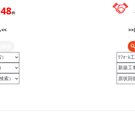
148
件
<<
>
方検索