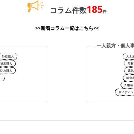
185
コラム件数
件
>>新着コラム一覧はこちら<<
一人親方・個人
外壁職人
大工
塗装職人
屋根
防水職人
電気
人
板金
外柵屋
サイディン